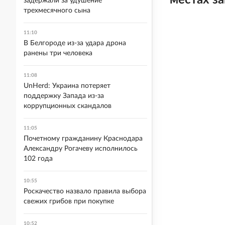
местах з
задержали за удушение
трехмесячного сына
11:10
В Белгороде из-за удара дрона
ранены три человека
11:08
UnHerd: Украина потеряет
поддержку Запада из-за
коррупционных скандалов
11:05
Почетному гражданину Краснодара
Александру Рогачеву исполнилось
102 года
10:55
Роскачество назвало правила выбора
свежих грибов при покупке
10:52