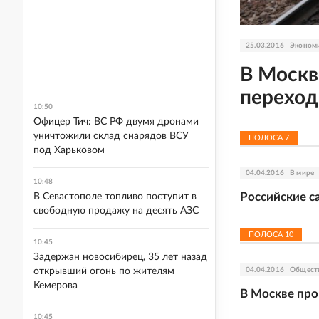
25.03.2016
Эконом
В Москв
переход
10:50
Офицер Тич: ВС РФ двумя дронами
уничтожили склад снарядов ВСУ
ПОЛОСА
7
под Харьковом
04.04.2016
В мире
10:48
Российские 
В Севастополе топливо поступит в
свободную продажу на десять АЗС
ПОЛОСА
10
10:45
Задержан новосибирец, 35 лет назад
открывший огонь по жителям
04.04.2016
Общест
Кемерова
В Москве про
10:45