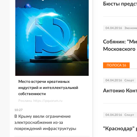
Бюсты предс
04.04.2016
Эконом
Собянин: "Ми
Московского
ПОЛОСА
16
04.04.2016
Спорт
Место встречи креативных
индустрий и интеллектуальной
Антонио Конт
собственности
Реклама. https://ipquorum.ru
10:27
04.04.2016
Спорт
В Крыму ввели ограничение
электроснабжения из-за
"Краснодар" 
повреждений инфраструктуры