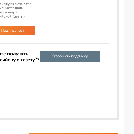
сылку включаются
ые материалы
го номера
ийской Газеты»
Подписаться
ите получать
Оформить подписку
сийскую газету”?