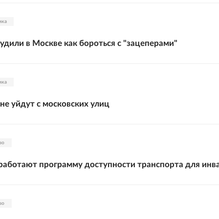
ика
удили в Москве как бороться с "зацеперами"
ика
не уйдут с московских улиц
во
работают программу доступности транспорта для инв
во