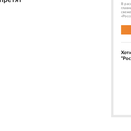
апретят
В рас
главн
свеже
«Росс
Хот
“Рос