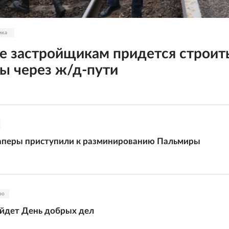
ика
е застройщикам придется строит
ы через ж/д-пути
саперы приступили к разминированию Пальмиры
во
йдет День добрых дел