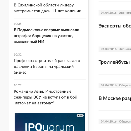
В Сахалинской области лидеру
экстремистов дали 11 лет колонии
04.04.2016
Эконом
10:35
Эксперты обс
В Подмосковье впервые выписали
штраф за борщевик на участке,
выявленный ИИ
04.04.2016
Эконом
10:32
Профсоюз строителей рассказал о
Троллейбусы 
давлении Европы на уральский
бизнес
10:29
04.04.2016
Общест
Командир Азия: Иностранные
снайперы ВСУ не вступают в бой
В Москве раз
"автомат на автомат"
04.04.2016
Общест