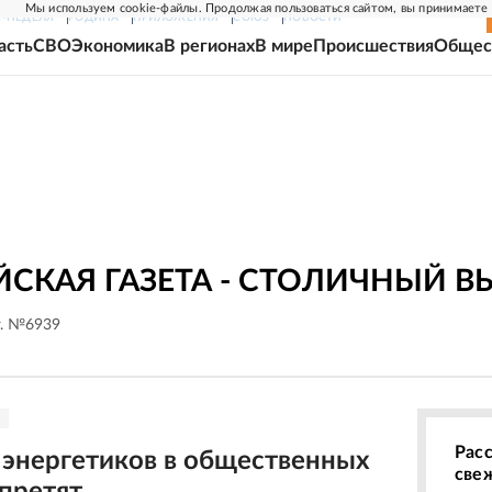
Мы используем cookie-файлы. Продолжая пользоваться сайтом, вы принимаете
Г-НЕДЕЛЯ
РОДИНА
ПРИЛОЖЕНИЯ
СОЮЗ
НОВОСТИ
асть
СВО
Экономика
В регионах
В мире
Происшествия
Общес
СКАЯ ГАЗЕТА - СТОЛИЧНЫЙ В
г. №6939
Рас
 энергетиков в общественных
све