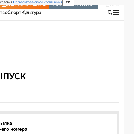
 условия
Пользовательского соглашения
OK
Войти
ПОДПИСКА
НА ИЗДАНИЕ
ВКЛЮЧИТЬ РАССЫЛКУ
тво
Спорт
Культура
ЫПУСК
сылка
жего номера