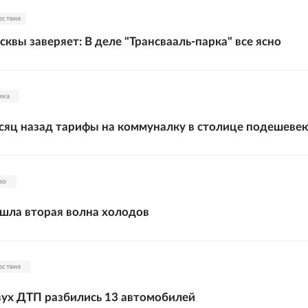
ествия
квы заверяет: В деле "Трансвааль-парка" все ясно
ика
яц назад тарифы на коммуналку в столице подешеве
во
шла вторая волна холодов
ествия
вух ДТП разбились 13 автомобилей