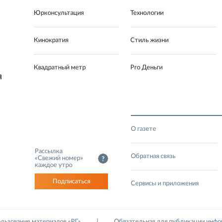
Юрконсультация
Технологии
Кинократия
Стиль жизни
Квадратный метр
Pro Деньги
Я
О газете
Рассылка
Обратная связь
«Свежий номер»
?
каждое утро
Подписаться
Сервисы и приложения
льзование материалов «РГ»
Обязательная для публикации инф