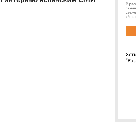
л интервью испанским СМИ
В рас
главн
свеже
«Росс
Хот
“Рос