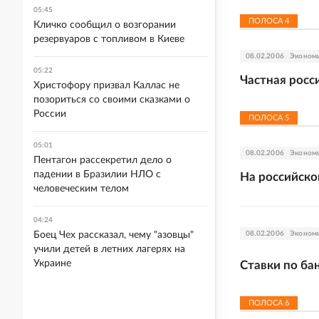
05:45
ПОЛОСА
4
Кличко сообщил о возгорании
резервуаров с топливом в Киеве
08.02.2006
Эконом
05:22
Частная росс
Христофору призвал Каллас не
позориться со своими сказками о
России
ПОЛОСА
5
05:01
08.02.2006
Эконом
Пентагон рассекретил дело о
падении в Бразилии НЛО с
На российско
человеческим телом
04:24
Боец Чех рассказал, чему "азовцы"
08.02.2006
Эконом
учили детей в летних лагерях на
Украине
Ставки по ба
ПОЛОСА
6