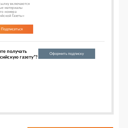
сылку включаются
ые материалы
го номера
ийской Газеты»
Подписаться
ите получать
Оформить подписку
сийскую газету”?