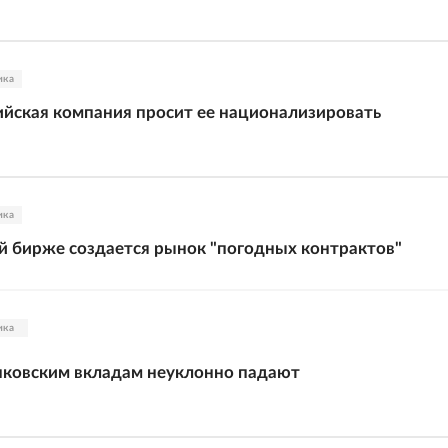
ика
ийская компания просит ее национализировать
ика
й бирже создается рынок "погодных контрактов"
ика
нковским вкладам неуклонно падают