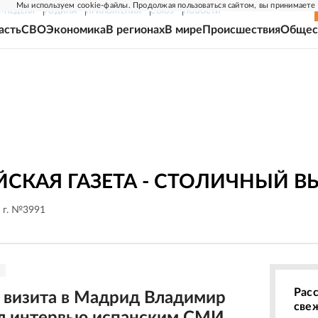
Мы используем cookie-файлы. Продолжая пользоваться сайтом, вы принимаете
Г-НЕДЕЛЯ
РОДИНА
ПРИЛОЖЕНИЯ
СОЮЗ
НОВОСТИ
асть
СВО
Экономика
В регионах
В мире
Происшествия
Общес
СКАЯ ГАЗЕТА - СТОЛИЧНЫЙ В
 г. №3991
Рас
 визита в Мадрид Владимир
све