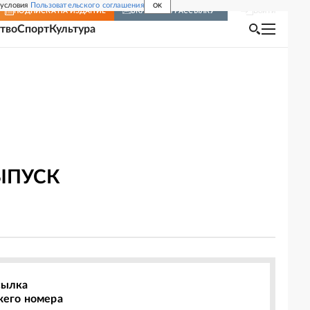
 условия
Пользовательского соглашения
OK
Войти
ПОДПИСКА
НА ИЗДАНИЕ
ВКЛЮЧИТЬ РАССЫЛКУ
тво
Спорт
Культура
ЫПУСК
сылка
жего номера