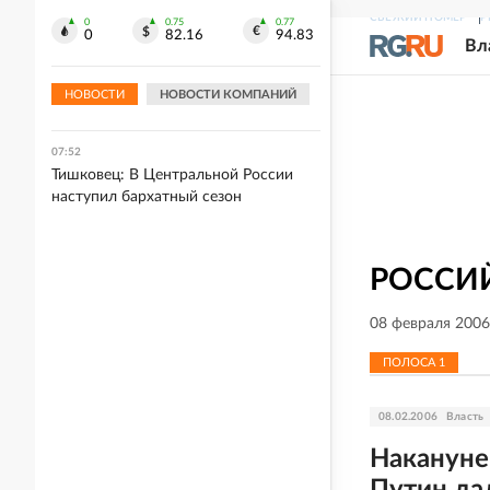
СВЕЖИЙ НОМЕР
Р
0
0.75
0.77
0
82.16
94.83
08:17
Вл
ВС РФ поразили два судна с
вооружением для ВСУ в море южнее
НОВОСТИ
НОВОСТИ КОМПАНИЙ
и восточнее Одессы
07:52
Тишковец: В Центральной России
наступил бархатный сезон
РОССИЙ
08 февраля 2006
ПОЛОСА
1
08.02.2006
Власть
Накануне