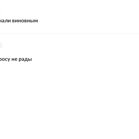
знали виновным
росу не рады