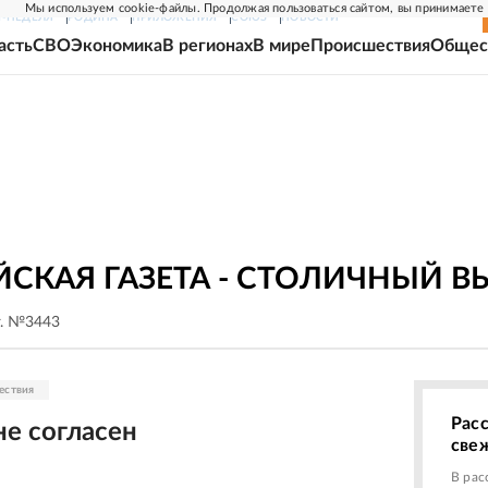
Мы используем cookie-файлы. Продолжая пользоваться сайтом, вы принимаете
Г-НЕДЕЛЯ
РОДИНА
ПРИЛОЖЕНИЯ
СОЮЗ
НОВОСТИ
асть
СВО
Экономика
В регионах
В мире
Происшествия
Общес
СКАЯ ГАЗЕТА - СТОЛИЧНЫЙ В
г. №3443
ествия
Рас
не согласен
све
В рас