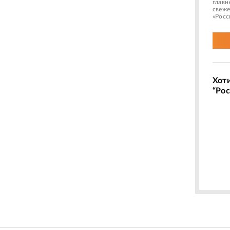
главн
свеже
«Росс
Хот
“Рос