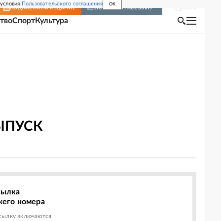
 условия
Пользовательского соглашения
OK
Войти
ПОДПИСКА
НА ИЗДАНИЕ
ВКЛЮЧИТЬ РАССЫЛКУ
тво
Спорт
Культура
ЫПУСК
сылка
жего номера
сылку включаются