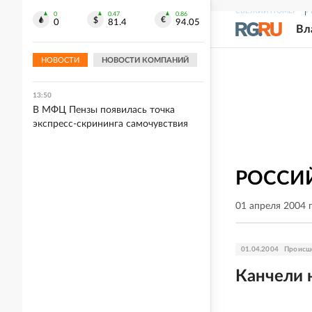
незаконном аресте его счета
СВЕЖИЙ НОМЕР
Р
0
0.47
0.86
0
81.4
94.05
Вл
13:55
Боевик украинского нацбатальона
НОВОСТИ
НОВОСТИ КОМПАНИЙ
предстанет перед судом в Луганске
13:50
В МФЦ Пензы появилась точка
экспресс-скрининга самочувствия
РОССИЙ
01 апреля 2004 
01.04.2004
Происш
Канчели 