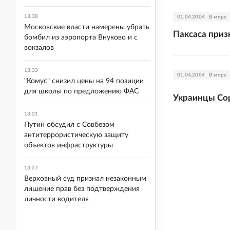
13:38
01.04.2004
В мире
Московские власти намерены убрать
Паксаса при
бомбил из аэропорта Внуково и с
вокзалов
13:33
01.04.2004
В мире
"Комус" снизил цены на 94 позиции
для школы по предложению ФАС
Украинцы Со
13:31
Путин обсудил с Совбезом
антитеррористическую защиту
объектов инфраструктуры
13:27
Верховный суд признал незаконным
лишение прав без подтверждения
личности водителя