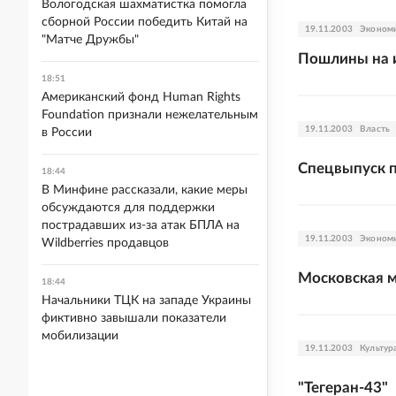
Вологодская шахматистка помогла
сборной России победить Китай на
19.11.2003
Эконом
"Матче Дружбы"
Пошлины на 
18:51
Американский фонд Human Rights
Foundation признали нежелательным
19.11.2003
Власть
в России
Спецвыпуск п
18:44
В Минфине рассказали, какие меры
обсуждаются для поддержки
пострадавших из-за атак БПЛА на
19.11.2003
Эконом
Wildberries продавцов
Московская 
18:44
Начальники ТЦК на западе Украины
фиктивно завышали показатели
мобилизации
19.11.2003
Культур
"Тегеран-43"