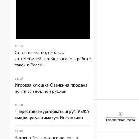
18:15
Стало известно, сколько
автомобилей задействовано в работе
такси в России
18:15
Игровая клюшка Овечкина продана
почти за миллион рублей
18:13
"Перестаньте уродовать игру": УЕФА
выдвинул ультиматум Инфантино
18:08
Четверо белгородцев ранены в