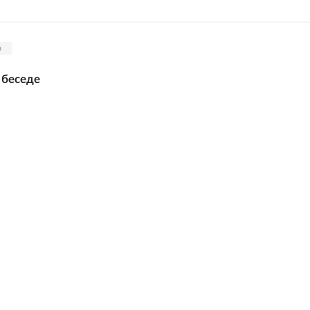
а
 беседе