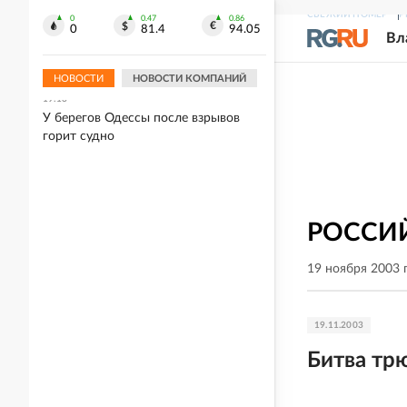
СВЕЖИЙ НОМЕР
Р
0
0.47
0.86
19:21
0
81.4
94.05
Вл
В Вологде под суд пойдет женщина,
убившая дочь семь лет назад
НОВОСТИ
НОВОСТИ КОМПАНИЙ
19:13
У берегов Одессы после взрывов
горит судно
РОССИЙ
19 ноября 2003 
19.11.2003
Битва тр