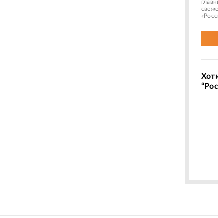
главн
свеже
«Росс
Хот
“Рос