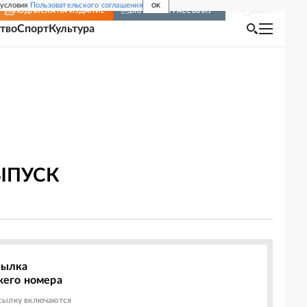
 условия
Пользовательского соглашения
OK
Войти
ПОДПИСКА
НА ИЗДАНИЕ
ВКЛЮЧИТЬ РАССЫЛКУ
тво
Спорт
Культура
ЫПУСК
сылка
жего номера
сылку включаются