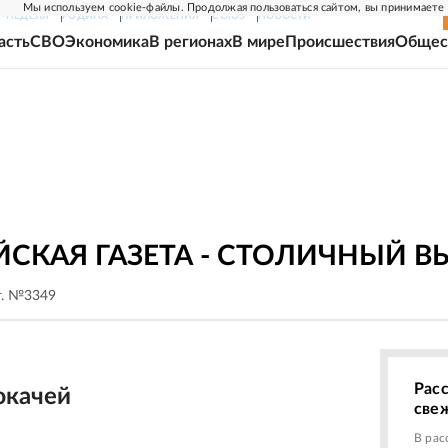
Мы используем cookie-файлы. Продолжая пользоваться сайтом, вы принимаете
Г-НЕДЕЛЯ
РОДИНА
ПРИЛОЖЕНИЯ
СОЮЗ
НОВОСТИ
асть
СВО
Экономика
В регионах
В мире
Происшествия
Общес
СКАЯ ГАЗЕТА - СТОЛИЧНЫЙ В
г. №3349
Рас
юкачей
све
В рас