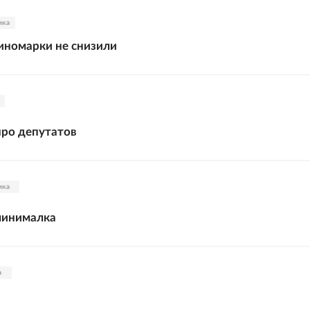
ика
иномарки не снизили
ро депутатов
ика
минималка
а