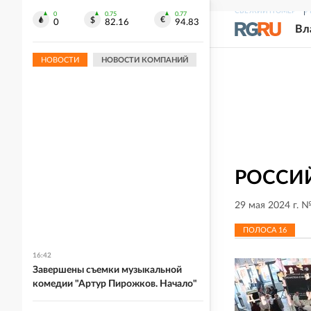
СВЕЖИЙ НОМЕР
Р
0
0.75
0.77
0
82.16
94.83
Вл
НОВОСТИ
НОВОСТИ КОМПАНИЙ
РОССИЙ
29 мая 2024 г. 
ПОЛОСА
16
16:42
Завершены съемки музыкальной
комедии "Артур Пирожков. Начало"