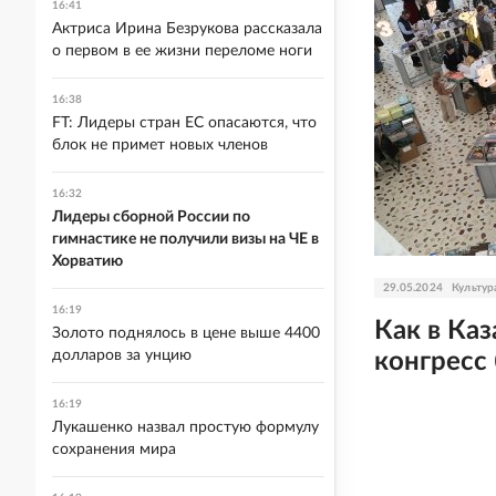
16:41
Актриса Ирина Безрукова рассказала
о первом в ее жизни переломе ноги
16:38
FT: Лидеры стран ЕС опасаются, что
блок не примет новых членов
16:32
Лидеры сборной России по
гимнастике не получили визы на ЧЕ в
Хорватию
29.05.2024
Культур
16:19
Как в Ка
Золото поднялось в цене выше 4400
долларов за унцию
конгресс
16:19
Лукашенко назвал простую формулу
сохранения мира