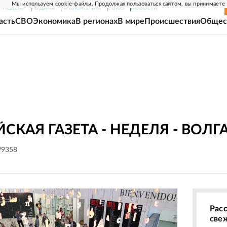
Мы используем cookie-файлы. Продолжая пользоваться сайтом, вы принимаете
Г-НЕДЕЛЯ
РОДИНА
ПРИЛОЖЕНИЯ
СОЮЗ
НОВОСТИ
асть
СВО
Экономика
В регионах
В мире
Происшествия
Общес
СКАЯ ГАЗЕТА - НЕДЕЛЯ - ВОЛГ
№9358
Рас
све