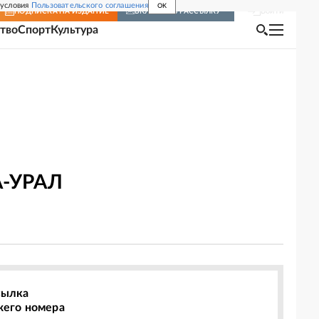
 условия
Пользовательского соглашения
OK
Войти
ПОДПИСКА
НА ИЗДАНИЕ
ВКЛЮЧИТЬ РАССЫЛКУ
тво
Спорт
Культура
А-УРАЛ
сылка
жего номера