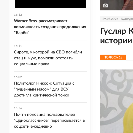
16:12
29.05.2024
Культур
Warner Bros. рассматривает
возможность создания продолжения
Гусляр 
"Барби"
истории
16:11
Сироте, у которой на СВО погибли
ПОЛОСА
18
отец и муж, помогли отстоять
социальные права
16:02
Политолог Никсон: Ситуация с
"пушечным мясом" для ВСУ
достигла критической точки
15:56
Почти половина пользователей
"Одноклассников" переписывается в
соцсети ежедневно