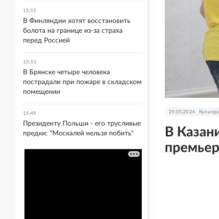
15:55
В Финляндии хотят восстановить
болота на границе из-за страха
перед Россией
15:53
В Брянске четыре человека
пострадали при пожаре в складском
помещении
29.05.2024
Культур
15:49
Президенту Польши - его трусливые
В Казан
предки: "Москалей нельзя побить"
премьер