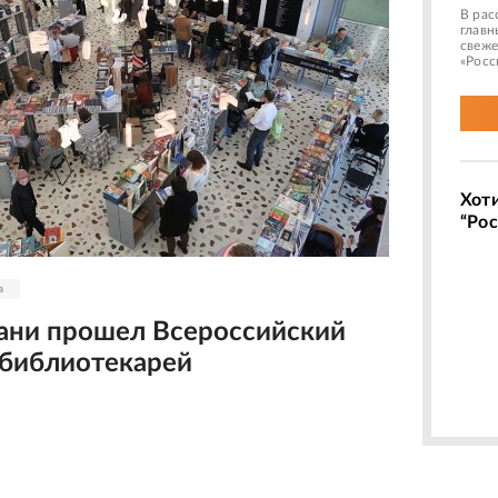
В рас
главн
свеже
«Росс
Хот
“Рос
а
зани прошел Всероссийский
 библиотекарей