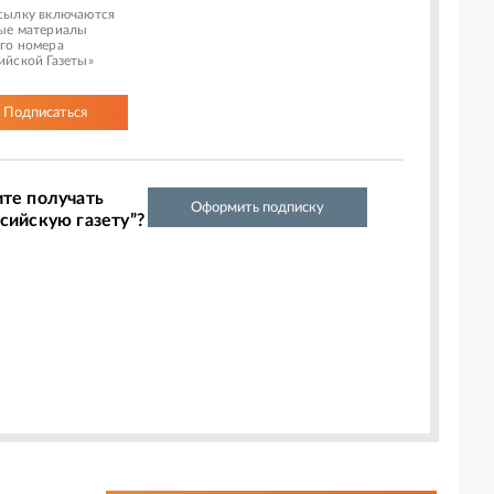
сылку включаются
ые материалы
го номера
ийской Газеты»
Подписаться
ите получать
Оформить подписку
сийскую газету”?