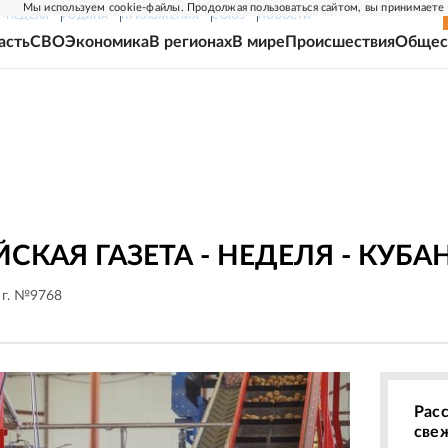
Мы используем cookie-файлы. Продолжая пользоваться сайтом, вы принимаете
Г-НЕДЕЛЯ
РОДИНА
ПРИЛОЖЕНИЯ
СОЮЗ
НОВОСТИ
асть
СВО
Экономика
В регионах
В мире
Происшествия
Общес
СКАЯ ГАЗЕТА - НЕДЕЛЯ - КУБА
 г. №9768
Рас
све