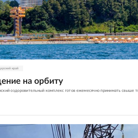
арский край
ение на орбиту
нский оздоровительный комплекс готов ежемесячно принимать свыше т