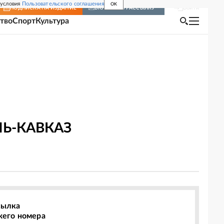
 условия
Пользовательского соглашения
OK
Войти
ПОДПИСКА
НА ИЗДАНИЕ
ВКЛЮЧИТЬ РАССЫЛКУ
тво
Спорт
Культура
НЬ-КАВКАЗ
сылка
жего номера