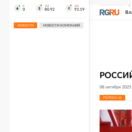
СВЕЖИЙ НОМЕР
Р
0
-0.2
-0.4
0
80.92
93.19
05.08.2026
Вл
В России вводят обязательную
регистрацию SIM-боксов для
НОВОСТИ
НОВОСТИ КОМПАНИЙ
бизнеса. Для чего это нужно?
РОССИЙ
08 октября 2025
ПОЛОСА
15