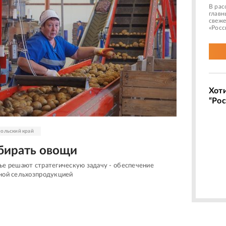
В рас
главн
свеже
«Росс
Хот
“Рос
ольский край
бирать овощи
ье решают стратегическую задачу - обеспечение
нной сельхозпродукцией