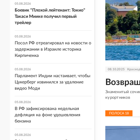
05.08.2026
Боевик "Плохой лейтенант: Токио"
Такаси Миике получил первый
трейлер
05.08.2026
Посол РФ отреагировал на новости о
задержании в Израиле историка
Кирпиченка
08.10.2025
Краснод
05.08.2026
Парламент Индии настаивает, чтобы
Возвращ
Цукерберг извинился за удаление
видео Моди
Знаменитый сочи
курортников
05.08.2026
В РФ зафиксирована недельная
ПОЛОСА
18
дефляция на фоне удешевления
бензина
05.08.2026