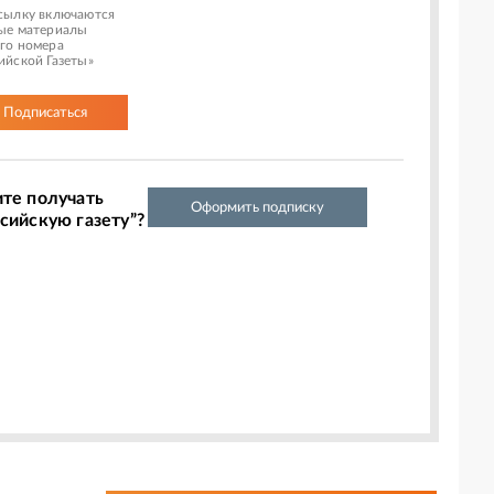
сылку включаются
ые материалы
го номера
ийской Газеты»
Подписаться
ите получать
Оформить подписку
сийскую газету”?