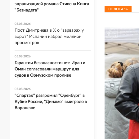
экранизацией романа Стивена Кинга
ПОЛОСА
16
"Безнадега"
05.08.2026
Пост Дмитриева в X о "варварах у
ворот" Испании набрал миллион
просмотров
05.08.2026
Гарантии безопасности нет: Иран и
Оман согласовали маршрут для
судов в Ормузском проливе
05.08.2026
"Спартак" разгромил "Оренбург" в
Кубке России, "Динамо" выиграло в
Воронеже