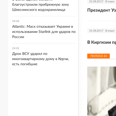
31.08.2017
В мире
благоустроили прибрежную зону
Шекснинского водохранилища
Президент Уз
19:34
Atlantic: Маск отказывает Украине в
31.08.2017
В мире
использовании Starlink для ударов по
России
В Киргизии 
19:31
Дрон ВСУ ударил по
ПОЛОСА
14
многоквартирному дому в Керчи,
есть погибшие