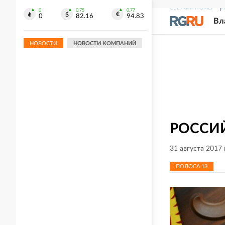
Умер знаменитый музыкальный
СВЕЖИЙ НОМЕР
Р
0
0.75
0.77
0
82.16
94.83
продюсер Уильям Орбит
Вл
НОВОСТИ
НОВОСТИ КОМПАНИЙ
РОССИЙ
31 августа 2017
ПОЛОСА
13