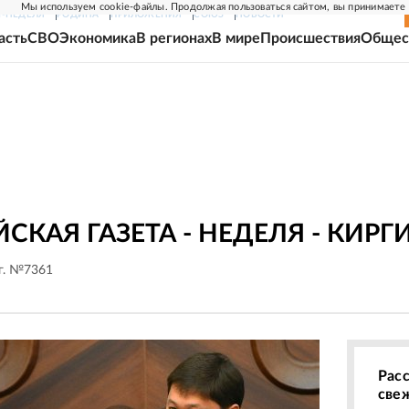
Мы используем cookie-файлы. Продолжая пользоваться сайтом, вы принимаете
Г-НЕДЕЛЯ
РОДИНА
ПРИЛОЖЕНИЯ
СОЮЗ
НОВОСТИ
асть
СВО
Экономика
В регионах
В мире
Происшествия
Общес
СКАЯ ГАЗЕТА - НЕДЕЛЯ - КИРГ
 г. №7361
Рас
све