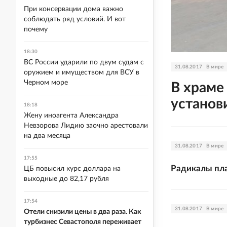
При консервации дома важно
соблюдать ряд условий. И вот
почему
18:30
ВС России ударили по двум судам с
31.08.2017
В мире
оружием и имуществом для ВСУ в
Черном море
В храме
установ
18:18
Жену иноагента Александра
Невзорова Лидию заочно арестовали
на два месяца
31.08.2017
В мире
17:55
Радикалы пла
ЦБ повысил курс доллара на
выходные до 82,17 рубля
17:54
31.08.2017
В мире
Отели снизили цены в два раза. Как
турбизнес Севастополя переживает