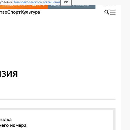
 условия
Пользовательского соглашения
OK
Войти
ПОДПИСКА
НА ИЗДАНИЕ
ВКЛЮЧИТЬ РАССЫЛКУ
тво
Спорт
Культура
ИЗИЯ
сылка
жего номера