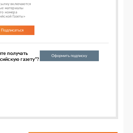
сылку включаются
ые материалы
го номера
ийской Газеты»
Подписаться
ите получать
Оформить подписку
сийскую газету”?