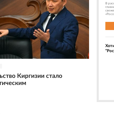
В рас
главн
свеже
«Росс
Хот
“Рос
ьство Киргизии стало
тическим