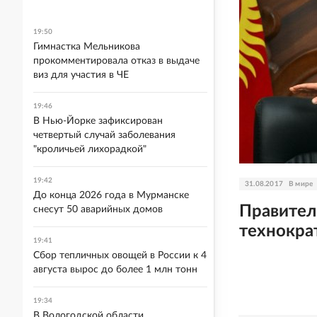
19:50
Гимнастка Мельникова
прокомментировала отказ в выдаче
виз для участия в ЧЕ
19:46
В Нью-Йорке зафиксирован
четвертый случай заболевания
"кроличьей лихорадкой"
19:42
31.08.2017
В мире
До конца 2026 года в Мурманске
Правител
снесут 50 аварийных домов
технокра
19:41
Сбор тепличных овощей в России к 4
августа вырос до более 1 млн тонн
19:34
В Вологодской области