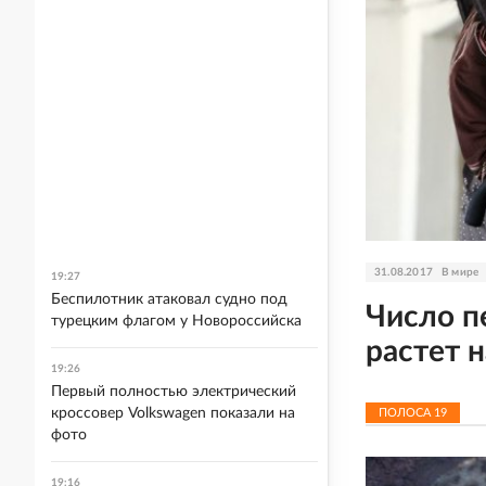
31.08.2017
В мире
19:27
Беспилотник атаковал судно под
Число п
турецким флагом у Новороссийска
растет 
19:26
Первый полностью электрический
кроссовер Volkswagen показали на
ПОЛОСА
19
фото
19:16