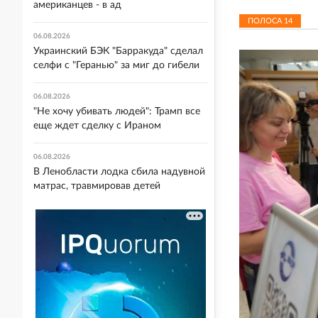
американцев - в ад
ПОЛОСА
14
06.08.2026
Украинский БЭК "Барракуда" сделал
селфи с "Геранью" за миг до гибели
06.08.2026
"Не хочу убивать людей": Трамп все
еще ждет сделку с Ираном
06.08.2026
В Ленобласти лодка сбила надувной
матрас, травмировав детей