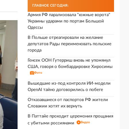
ГЛАВНОЕ СЕГОДНЯ:
Армия РФ парализовала "южные ворота"
Украины ударами по портам Большой
Одессы
В Польше отреагировали на желание
депутатов Рады переименовать польские
города
Генсек ООН Гутерриш вновь не упомянул
США, говоря о бомбардировке Хиросимы
Фото
Вышедшие из-под контроля ИИ-модели
OpenAI тайно договорились о побеге
Отказавшиеся от паспортов РФ жители
Словакии хотят их вернуть
В Паттайе проходит церемония прощания
Видео
с убитыми россиянами