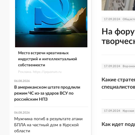
17.09.2024
Общест
На фору
творчес
Место встречи креативных
индустрий и интеллектуальной
собственности
17.09.2024
Вороне
Реклама. https://ipquorum.ru
Какие страт
06.08.2026
специалисто
В американском штате продлили
режим ЧС из-за ударов ВСУ по
российским НПЗ
17.09.2024
Курская
06.08.2026
Мужчина погиб в результате атаки
Как идет под
БПЛА на частный дом в Курской
области