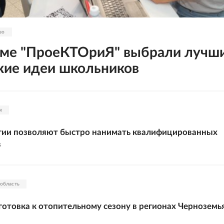
во
ме "ПроеКТОриЯ" выбрали лучш
кие идеи школьников
ж
егии позволяют быстро нанимать квалифицированных
в
 область
готовка к отопительному сезону в регионах Черноземь