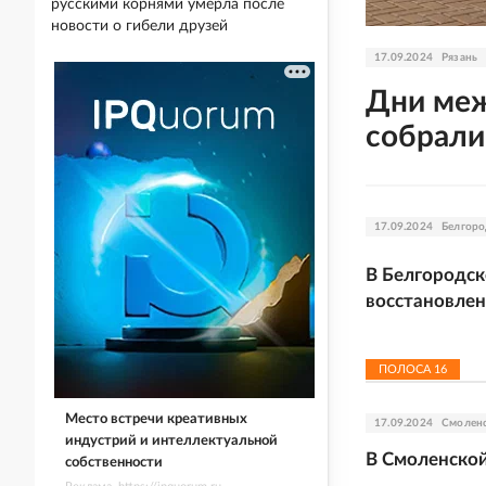
русскими корнями умерла после
новости о гибели друзей
17.09.2024
Рязань
Дни меж
собрали
17.09.2024
Белгоро
В Белгородск
восстановлен
ПОЛОСА
16
Место встречи креативных
17.09.2024
Смоленс
индустрий и интеллектуальной
В Смоленско
собственности