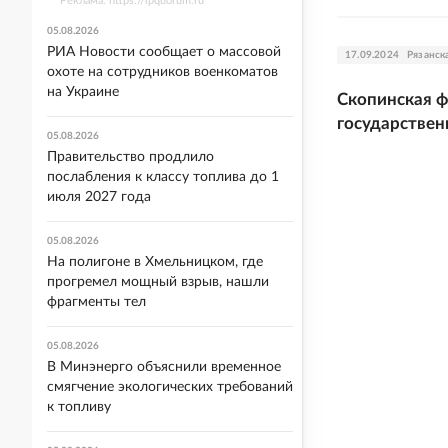
Реклама. https://ipquorum.ru
05.08.2026
РИА Новости сообщает о массовой
17.09.2024
Рязанск
охоте на сотрудников военкоматов
на Украине
Скопинская ф
государствен
05.08.2026
Правительство продлило
послабления к классу топлива до 1
июля 2027 года
05.08.2026
На полигоне в Хмельницком, где
прогремел мощный взрыв, нашли
фрагменты тел
05.08.2026
В Минэнерго объяснили временное
смягчение экологических требований
к топливу