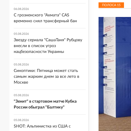
ПОЛОСА
15
06.08.2026
С грозненского "Ахмата" CAS
временно снял трансферный бан
05.08.2026
Звезду сериала "СашаТаня" Рубцову
внесли в список угроз
нацбезопасности Украины
05.08.2026
Синоптики: Пятница может стать
самым жарким днем за все лето в
Москве
05.08.2026
"Зенит" в стартовом матче Кубка
России обыграл "Балтику"
05.08.2026
SHOT: Альпинистка из США с