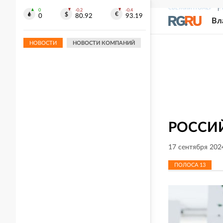
04:35
СВЕЖИЙ НОМЕР
Р
0
-0.2
-0.4
WP: Трамп потребовал у Хегсета
0
80.92
93.19
Вл
объяснений из-за дефицита
боеприпасов в США
НОВОСТИ
НОВОСТИ КОМПАНИЙ
РОССИЙ
17 сентября 202
ПОЛОСА
13