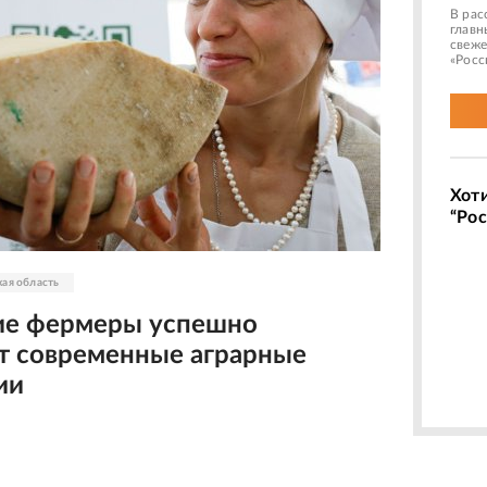
В рас
главн
свеже
«Росс
Хот
“Рос
ая область
ие фермеры успешно
т современные аграрные
ии