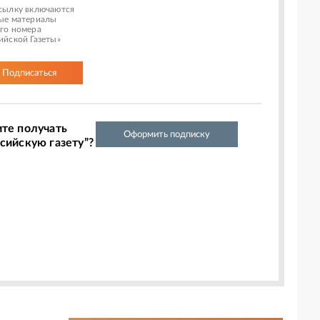
сылку включаются
ые материалы
го номера
ийской Газеты»
Подписаться
ите получать
Оформить подписку
сийскую газету”?