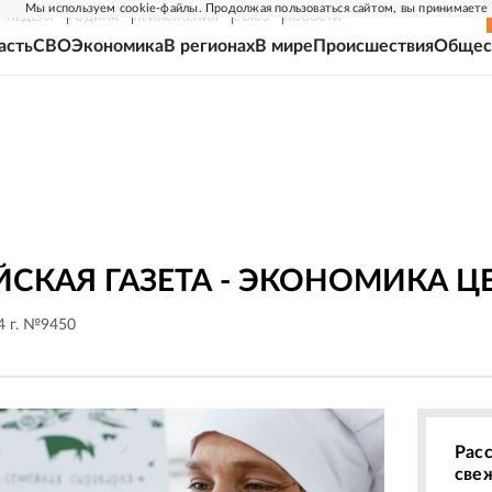
Мы используем cookie-файлы. Продолжая пользоваться сайтом, вы принимаете
Г-НЕДЕЛЯ
РОДИНА
ПРИЛОЖЕНИЯ
СОЮЗ
НОВОСТИ
асть
СВО
Экономика
В регионах
В мире
Происшествия
Общес
СКАЯ ГАЗЕТА - ЭКОНОМИКА Ц
4 г. №9450
Рас
све