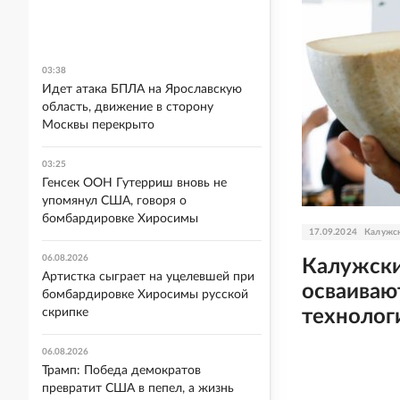
03:38
Идет атака БПЛА на Ярославскую
область, движение в сторону
Москвы перекрыто
03:25
Генсек ООН Гутерриш вновь не
упомянул США, говоря о
бомбардировке Хиросимы
17.09.2024
Калужск
06.08.2026
Калужск
Артистка сыграет на уцелевшей при
осваиваю
бомбардировке Хиросимы русской
технолог
скрипке
06.08.2026
Трамп: Победа демократов
превратит США в пепел, а жизнь