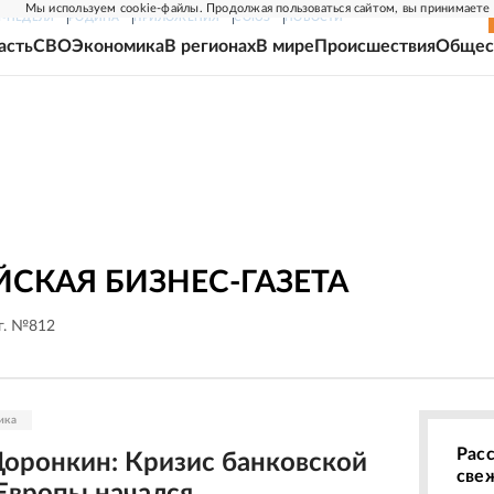
Мы используем cookie-файлы. Продолжая пользоваться сайтом, вы принимаете
Г-НЕДЕЛЯ
РОДИНА
ПРИЛОЖЕНИЯ
СОЮЗ
НОВОСТИ
асть
СВО
Экономика
В регионах
В мире
Происшествия
Общес
СКАЯ БИЗНЕС-ГАЗЕТА
 г. №812
ика
Рас
оронкин: Кризис банковской
све