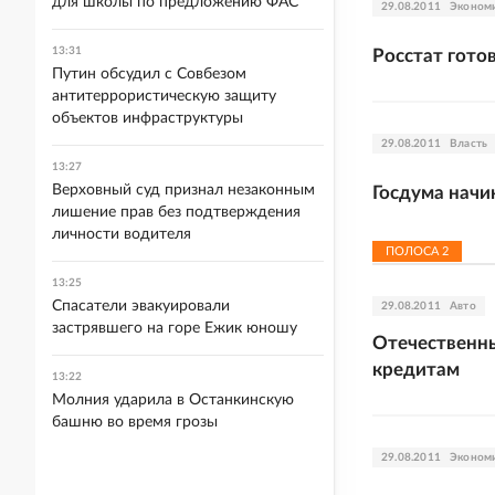
для школы по предложению ФАС
29.08.2011
Эконом
13:31
Росстат гото
Путин обсудил с Совбезом
антитеррористическую защиту
объектов инфраструктуры
29.08.2011
Власть
13:27
Верховный суд признал незаконным
Госдума начи
лишение прав без подтверждения
личности водителя
ПОЛОСА
2
13:25
Спасатели эвакуировали
29.08.2011
Авто
застрявшего на горе Ежик юношу
Отечественны
кредитам
13:22
Молния ударила в Останкинскую
башню во время грозы
29.08.2011
Эконом