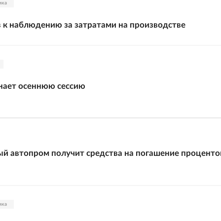
ика
в к наблюдению за затратами на производстве
нает осеннюю сессию
й автопром получит средства на погашение проценто
ика