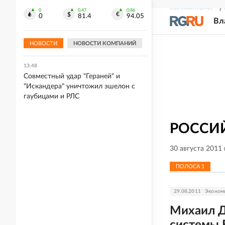
СВЕЖИЙ НОМЕР
Р
0
0.47
0.86
13:49
0
81.4
94.05
Вл
Wildberries запустит партнерские
хабы для поддержки продавцов и
владельцев ПВЗ
НОВОСТИ
НОВОСТИ КОМПАНИЙ
13:48
Совместный удар "Гераней" и
"Искандера" уничтожил эшелон с
гаубицами и РЛС
РОССИЙ
30 августа 2011
ПОЛОСА
1
29.08.2011
Эконом
Михаил Д