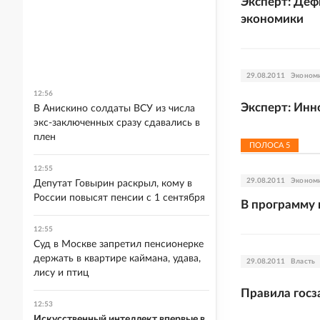
Эксперт: Деф
экономики
29.08.2011
Эконом
12:56
Эксперт: Инн
В Анискино солдаты ВСУ из числа
экс-заключенных сразу сдавались в
плен
ПОЛОСА
5
12:55
29.08.2011
Эконом
Депутат Говырин раскрыл, кому в
России повысят пенсии с 1 сентября
В программу 
12:55
Суд в Москве запретил пенсионерке
держать в квартире каймана, удава,
29.08.2011
Власть
лису и птиц
Правила госз
12:53
Искусственный интеллект впервые в