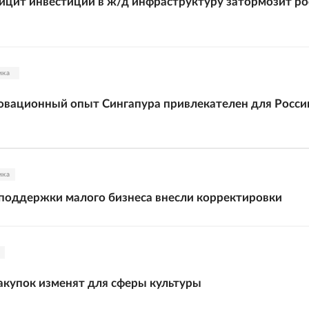
ицит инвестиций в ж/д инфраструктуру затормозит ро
ика
овационный опыт Сингапура привлекателен для Росси
ика
поддержки малого бизнеса внесли корректировки
акупок изменят для сферы культуры