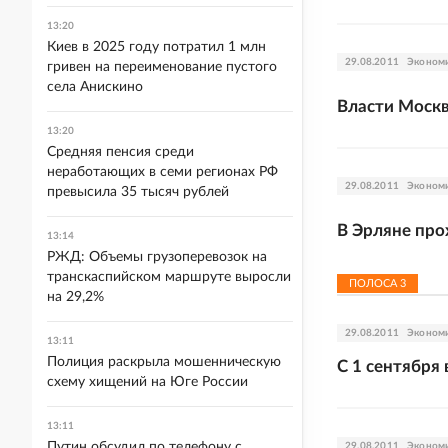
13:20
Киев в 2025 году потратил 1 млн
29.08.2011
Эконом
гривен на переименование пустого
села Анискино
Власти Москв
13:20
Средняя пенсия среди
неработающих в семи регионах РФ
29.08.2011
Эконом
превысила 35 тысяч рублей
В Эрляне пр
13:14
РЖД: Объемы грузоперевозок на
транскаспийском маршруте выросли
ПОЛОСА
3
на 29,2%
29.08.2011
Эконом
13:11
Полиция раскрыла мошенническую
С 1 сентября
схему хищений на Юге России
13:11
Путин обсудил по телефону с
29.08.2011
Эконом