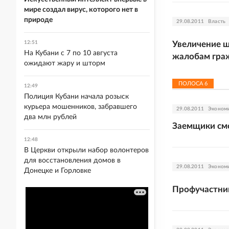
мире создал вирус, которого нет в
природе
29.08.2011
Власть
12:51
Увеличение ш
На Кубани с 7 по 10 августа
жалобам гра
ожидают жару и шторм
ПОЛОСА
6
12:49
Полиция Кубани начала розыск
курьера мошенников, забравшего
29.08.2011
Эконом
два млн рублей
Заемщики смо
12:48
В Церкви открыли набор волонтеров
для восстановления домов в
29.08.2011
Эконом
Донецке и Горловке
Профучастник