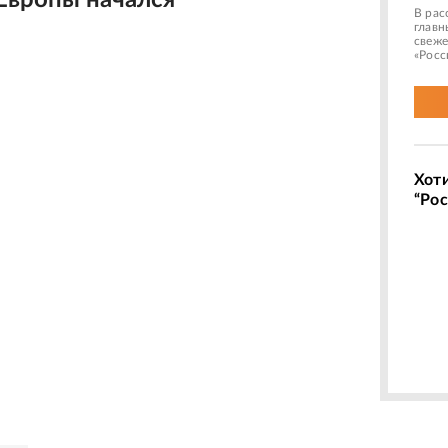
Европы начался
В рас
главн
свеже
«Росс
Хот
“Рос