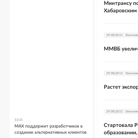
Минтрансу по
Хабаровским
29.08.2011
Эконом
ММВБ увелич
29.08.2011
Эконом
Растет экспо
29.08.2011
Эконом
13:21
Стартовала Р
MAX поддержит разработчиков в
образовании,
создании альтернативных клиентов