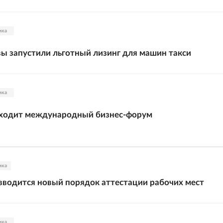
ика
ы запустили льготный лизинг для машин такси
ика
оходит международный бизнес-форум
ика
 вводится новый порядок аттестации рабочих мест
ика