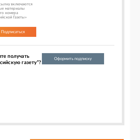
сылку включаются
ые материалы
го номера
ийской Газеты»
Подписаться
ите получать
Оформить подписку
сийскую газету”?