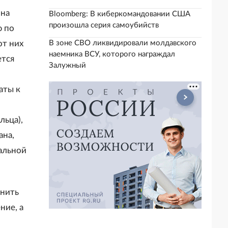
 на
Bloomberg: В киберкомандовании США
произошла серия самоубийств
ю по
В зоне СВО ликвидировали молдавского
от них
наемника ВСУ, которого награждал
ется
Залужный
аты к
льца),
ана,
альной
енить
ние, а