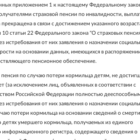
ных приложением 1 к настоящему Федеральному закон
олучателями страховой пенсии по инвалидности, выпла
 прекращена в связи с достижением указанного возраст
и 10 статьи 22 Федерального закона "О страховых пенсия
ез истребования от них заявления о назначении социал
арости на основании данных, имеющихся в распоряжени
ествляющего пенсионное обеспечение.
я пенсия по случаю потери кормильца детям, не достиг
ет (за исключением лиц, объявленных в соответствии с
ством Российской Федерации полностью дееспособным
ез истребования от них заявления о назначении социал
учаю потери кормильца на основании сведений о смерт
о детях умершего кормильца, получаемых из единого
 информационного регистра, содержащего сведения о