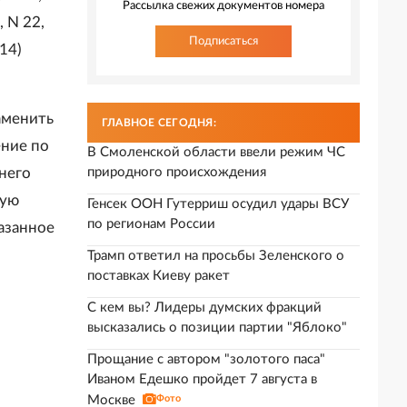
Рассылка свежих документов номера
, N 22,
Подписаться
214)
заменить
ГЛАВНОЕ СЕГОДНЯ:
ение по
В Смоленской области ввели режим ЧС
него
природного происхождения
ную
Генсек ООН Гутерриш осудил удары ВСУ
по регионам России
казанное
Трамп ответил на просьбы Зеленского о
поставках Киеву ракет
С кем вы? Лидеры думских фракций
высказались о позиции партии "Яблоко"
Прощание с автором "золотого паса"
Иваном Едешко пройдет 7 августа в
Москве
Фото