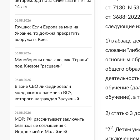
антирекорда по закачке газа в ПХГ за
14 лет
ст. 7130; N 53
ст. 3688; 2022,
06.08.2026
следующие и
Грушко: Если Европа за мир на
Украине, то должна прекратить
вооружать Киев
1) в абзаце де
словами "либ
06.08.2026
основным обр
Минобороны показало, как "Герани"
под Киевом "расцвели"
общего образ
деятельность,
06.08.2026
В зоне СВО ликвидировали
обучение (дал
молдавского наемника ВСУ,
обучение), а 
которого награждал Залужный
2) статью 3 
06.08.2026
МЭР: РФ рассчитывает заключить
безвизовые соглашения с
2
"2
. Детям ум
Индонезией и Малайзией
исключением 