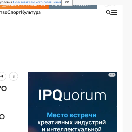
 условия
Пользовательского соглашения
OK
Войти
ПОДПИСКА
НА ИЗДАНИЕ
ВКЛЮЧИТЬ РАССЫЛКУ
тво
Спорт
Культура
"О
"О