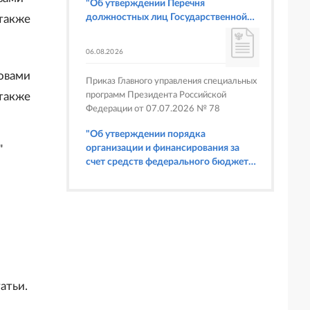
"Об утверждении Перечня
должностных лиц Государственной
 также
корпорации по атомной энергии
"Росатом", имеющих право
06.08.2026
составлять протоколы об
административных правонарушениях,
ловами
Приказ Главного управления специальных
предусмотренных статьями 6.3, 8.1,
 также
программ Президента Российской
9.4, 9.5 и 9.5.1, частью 3 статьи 9.16,
Федерации от 07.07.2026 № 78
статьей 14.44, частью 1 статьи 19.4,
статьей 19.4.1, частями 6 и 15 статьи
"Об утверждении порядка
19.5, статьями 19.6 и 19.7, частью 1
"
организации и финансирования за
статьи 19.26, статьей 19.33, частями 1,
счет средств федерального бюджета
2, 2.1, 6 и 6.1 статьи 20.4 Кодекса
физкультурных мероприятий и
Российской Федерации об
спортивных мероприятий, в
административных правонарушениях
отношении которых Главное
(в части осуществления федерального
управление специальных программ
государственного строительного
Президента Российской Федерации
надзора при строительстве и
выступает организатором"
реконструкции объектов
федеральных ядерных организаций)"
атьи.