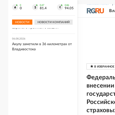
поддержки работающих по модели
СВЕЖИЙ НОМЕР
Р
FBS продавцов
0
0.47
0.86
0
81.4
94.05
Вл
06.08.2026
Руслан Терновой стал чемпионом
НОВОСТИ
НОВОСТИ КОМПАНИЙ
Европы в прыжках с вышки
06.08.2026
Акулу заметили в 36 километрах от
Владивостока
Федераль
внесении
государс
Российск
страховы