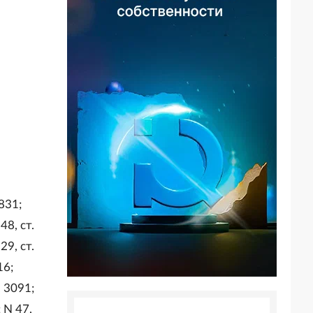
831;
48, ст.
29, ст.
16;
. 3091;
; N 47,