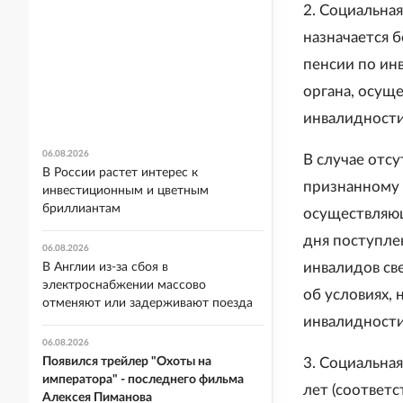
2. Социальна
назначается б
пенсии по ин
органа, осущ
инвалидности
06.08.2026
В случае отсу
В России растет интерес к
признанному 
инвестиционным и цветным
бриллиантам
осуществляющ
дня поступле
06.08.2026
инвалидов св
В Англии из-за сбоя в
электроснабжении массово
об условиях,
отменяют или задерживают поезда
инвалидности
06.08.2026
3. Социальная
Появился трейлер "Охоты на
императора" - последнего фильма
лет (соответ
Алексея Пиманова