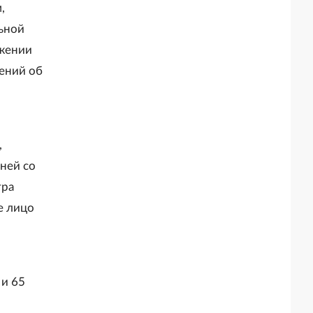
,
льной
яжении
ений об
,
ней со
тра
е лицо
 и 65