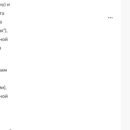
у) и
та
а
х"),
ьной
и
шим
и),
ьной
и