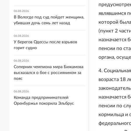
предусмотрен
06.08.2026
являвшимся п
В Вологде под суд пойдет женщина,
которой была
убившая дочь семь лет назад
(пункт 2 част
06.08.2026
назначается б
У берегов Одессы после взрывов
пенсии по ст
горит судно
органа, осущ
06.08.2026
Соперник чемпиона мира Бижамова
4. Социальна
высказался о бое с россиянином за
пояс
возраста 18 л
законодатель
06.08.2026
назначается б
Команда предпринимателей
Оренбуржья покорила Эльбрус
пенсии по сл
кормильца и 
федерального