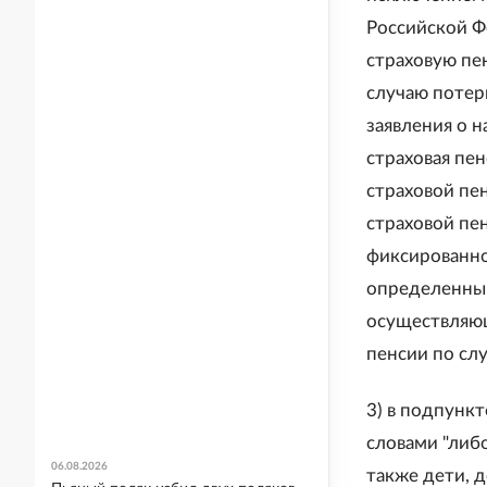
Российской Ф
страховую пе
случаю потер
заявления о 
страховая пен
страховой пе
страховой пе
фиксированно
определенный
осуществляющ
пенсии по слу
3) в подпункт
словами "либо
06.08.2026
также дети, 