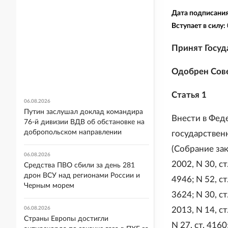
Дата подписани
Вступает в силу:
Принят Госуд
Одобрен Сове
Статья 1
06.08.2026
Путин заслушал доклад командира
Внести в Фед
76-й дивизии ВДВ об обстановке на
добропольском направлении
государствен
(Собрание зак
06.08.2026
2002, N 30, ст
Средства ПВО сбили за день 281
дрон ВСУ над регионами России и
4946; N 52, ст
Черным морем
3624; N 30, ст
06.08.2026
2013, N 14, ст
Страны Европы достигли
N 27, ст. 4160