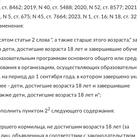
, ст. 8462; 2019, N 40, ст. 5488; 2020, N 52, ст. 8577; 2021
 N 5, ст. 675; N 45, ст. 7664; 2023, N 1, ст. 16; N 18, ст. 3
зменения:
сятом статьи 2 слова ", а также старше этого возраста," 
о дети, достигшие возраста 18 лет и завершившие обуч
азовательным программам основного общего или сред
ования в организациях, осуществляющих образователь
 на период до 1 сентября года, в котором завершено у
ее - дети, достигшие возраста 18 лет и завершившие
также дети, достигшие возраста 18 лет и";
2
дополнить пунктом 2
следующего содержания:
ершего кормильца, не достигшим возраста 18 лет (за
лиц, объявленных в соответствии с законодательством