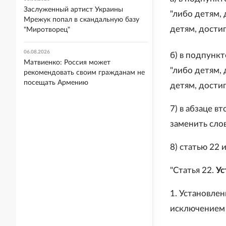
Заслуженный артист Украины
"либо детям,
Мрежук попал в скандальную базу
детям, достиг
"Миротворец"
06.08.2026
б) в подпункт
Матвиенко: Россия может
"либо детям,
рекомендовать своим гражданам не
посещать Армению
детям, достиг
7) в абзаце в
заменить сло
8) статью 22
"Статья 22.
Ус
1. Установле
исключением 