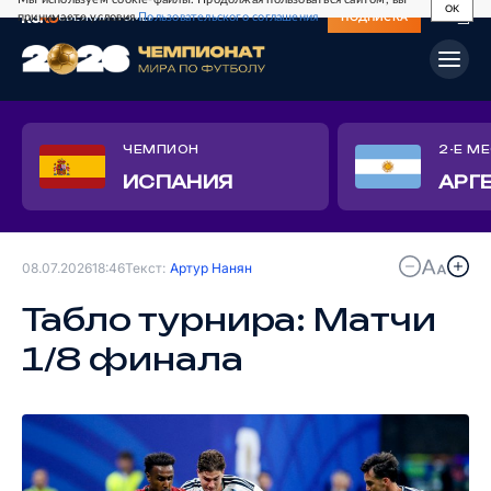
OK
принимаете условия
Пользовательского соглашения
СВЕЖИЙ НОМЕР
ПОДПИСКА
ЧЕМПИОН
2-Е М
ИСПАНИЯ
АРГ
08.07.2026
18:46
Текст:
Артур Нанян
Табло турнира: Матчи
1/8 финала