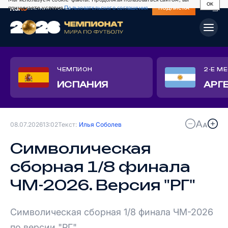
OK
принимаете условия
Пользовательского соглашения
СВЕЖИЙ НОМЕР
ПОДПИСКА
ЧЕМПИОН
2-Е М
ИСПАНИЯ
АРГ
08.07.2026
13:02
Текст:
Илья Соболев
Символическая
сборная 1/8 финала
ЧМ-2026. Версия "РГ"
Символическая сборная 1/8 финала ЧМ-2026
по версии "РГ"