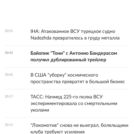
IHA: Атакованное ВСУ турецкое судно
20:51
Nadezhda превратилось в груду металла
Байопик "Тони" с Антонио Бандерасом
20:42
получил дублированный трейлер
В США "уборку" космического
20:42
пространства превратят в большой бизнес
ТАСС: Начмед 225-го полка ВСУ
20:17
экспериментировала со смертельными
уколами
"Локомотив" снова не выиграл, болельщики
20:11
клуба требуют усиления