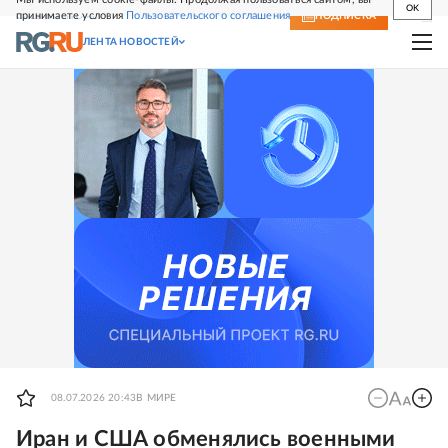
OK
принимаете условия
Пользовательского соглашения
СВЕЖИЙ НОМЕР
ПОДПИСКА
ЛЕНТА НОВОСТЕЙ
08.07.2026 20:43
В МИРЕ
Иран и США обменялись военными