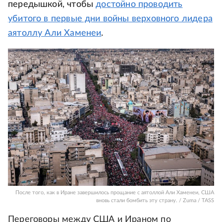
передышкой, чтобы
достойно проводить
убитого в первые дни войны верховного лидера
аятоллу Али Хаменеи
.
После того, как в Иране завершилось прощание с аятоллой Али Хаменеи, США
вновь стали бомбить эту страну. / Zuma / TASS
Переговоры между США и Ираном по