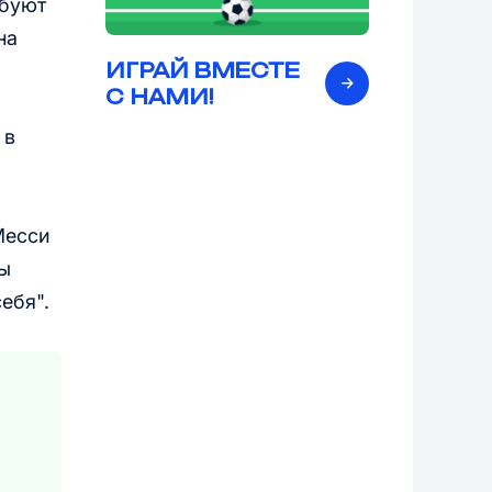
ебуют
на
ИГРАЙ ВМЕСТЕ
С НАМИ!
 в
Месси
вы
ебя".