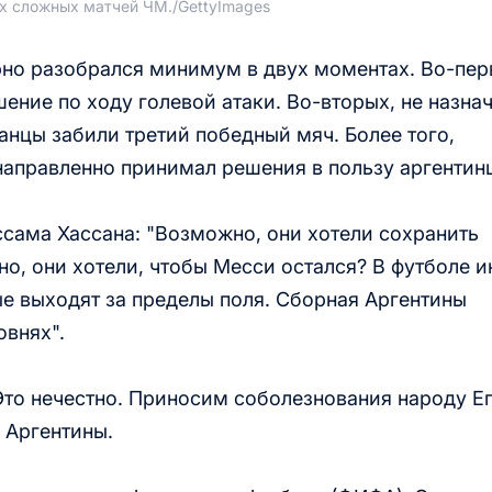
ых сложных матчей ЧМ.
/
GettyImages
но разобрался минимум в двух моментах. Во-пер
шение по ходу голевой атаки. Во-вторых, не назна
анцы забили третий победный мяч. Более того,
направленно принимал решения в пользу аргентин
ссама Хассана: "Возможно, они хотели сохранить
о, они хотели, чтобы Месси остался? В футболе и
е выходят за пределы поля. Сборная Аргентины
овнях".
 Это нечестно. Приносим соболезнования народу Ег
 Аргентины.