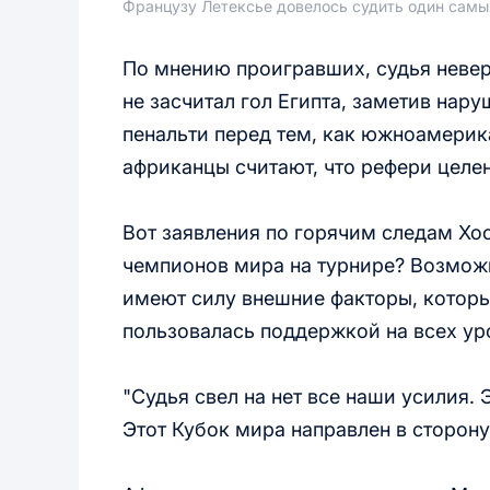
Французу Летексье довелось судить один сам
По мнению проигравших, судья невер
не засчитал гол Египта, заметив нару
пенальти перед тем, как южноамерик
африканцы считают, что рефери целе
Вот заявления по горячим следам Хо
чемпионов мира на турнире? Возможн
имеют силу внешние факторы, которы
пользовалась поддержкой на всех ур
"Судья свел на нет все наши усилия.
Этот Кубок мира направлен в сторону