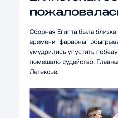
пожаловалась
Сборная Египта была близка 
времени "фараоны" обыгрыва
умудрились упустить победу 
помешало судейство. Главн
Летексье.