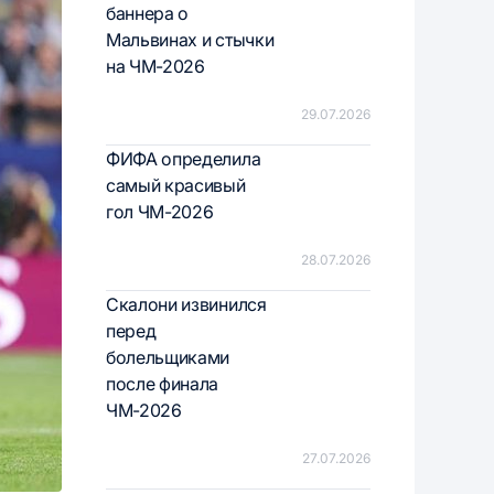
баннера о
Мальвинах и стычки
на ЧМ-2026
29.07.2026
ФИФА определила
самый красивый
гол ЧМ-2026
28.07.2026
Скалони извинился
перед
болельщиками
после финала
ЧМ-2026
27.07.2026