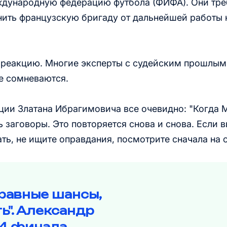
ждународную федерацию футбола (ФИФА). Они тр
нить французскую бригаду от дальнейшей работы 
 реакцию. Многие эксперты с судейским прошлым
е сомневаются.
ции Златана Ибрагимовича все очевидно: "Когда 
ь заговоры. Это повторяется снова и снова. Если 
ать, не ищите оправдания, посмотрите сначала на с
 равные шансы,
ь". Александр
/4 финала