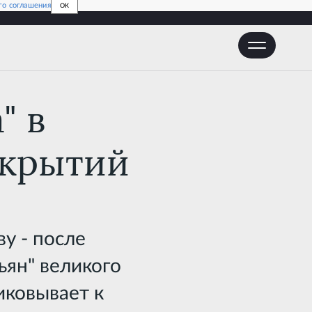
го соглашения
OK
крытий
" в
ткрытий
у - после
ьян" великого
иковывает к