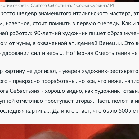
ногие секреты Святого Себастьяна. / Софья Суркина/ РГ
просто шедевр знаменитого итальянского мастера, эт
м, наверное, стоит помнить в первую очередь. Как и т
ней работал: 90-летний художник пишет образ мучен
ком от чумы, в охваченной эпидемией Венеции. Это
о даровании сил и веры… Но Черная Смерть гения не
р картину не дописал, - уверен художник-реставрато
того - прекрасно проработаны, но все, что ниже, нап
нога Себастьяна - хорошо видно, как художник "ставил
упней отчетливо проступает вторая. Часть полотна и
оследняя картина… Да и кто знает, что было 500 лет