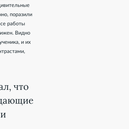
дивительные
чно, поразили
ссе работы
рижен. Видно
ченика, и их
нтрастами,
л, что
адающие
ли