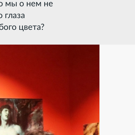
о мы о нем не
о глаза
бого цвета?