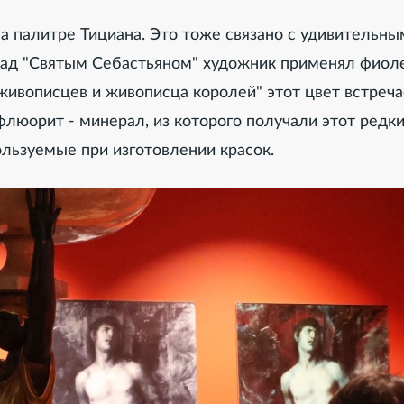
а палитре Тициана. Это тоже связано с удивительны
 над "Святым Себастьяном" художник применял фиол
 живописцев и живописца королей" этот цвет встреча
люорит - минерал, из которого получали этот редки
льзуемые при изготовлении красок.