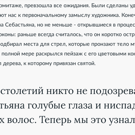
Эрмитаже, превзошла все ожидания. Были сделаны у
ют нас к первоначальному замыслу художника. Коне
а Себастьяна, но не меньше - открывшиеся в проце
оны: раньше всегда считалось, что он коротко ост
 подбирал места для стрел, которые пронзают тело му
 полной мере раскрылся пейзаж с его цветовыми ко
 дерева, к которому привязан святой.
столетий никто не подозрева
стьяна голубые глаза и нисп
 волос. Теперь мы это узна