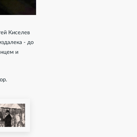
гей Киселев
издалека - до
енцем и
ор.