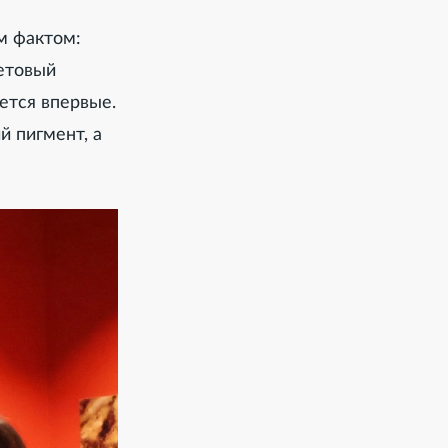
м фактом:
етовый
ется впервые.
й пигмент, а