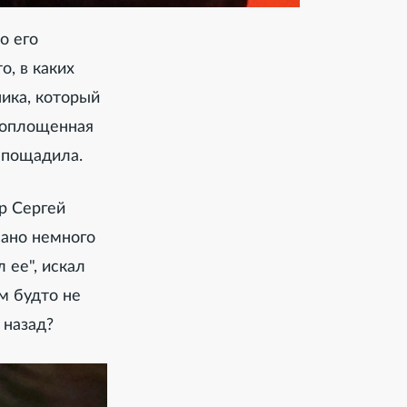
о его
о, в каких
ика, который
 воплощенная
 пощадила.
р Сергей
исано немного
 ее", искал
м будто не
 назад?