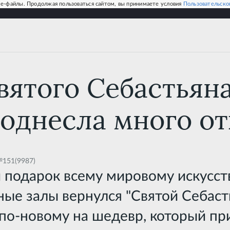
e-файлы. Продолжая пользоваться сайтом, вы принимаете условия
Пользовательско
аврация "Святого Себастьяна" в Эрмитаже преподнесла много от
вятого Себастьяна
однесла много о
№151(9987)
подарок всему мировому искусств
ные залы вернулся "Святой Себаст
 по-новому на шедевр, который пр