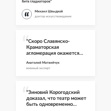
битв гладиаторов"
Михаил Швыдкой
доктор искусствоведения
"Скоро Славянско-
Краматорская
агломерация окажется
между молотом и
Анатолий Матвийчук
наковальней"
военный эксперт
"Зиновий Корогодский
доказал, что театр может
быть одновременно
мудрый, ироничный и