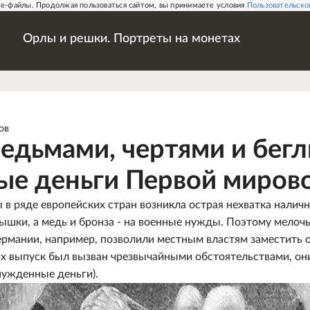
e-файлы. Продолжая пользоваться сайтом, вы принимаете условия
Пользовательско
Орлы и решки. Портреты на монетах
ов
ведьмами, чертями и бег
ые деньги Первой миров
в ряде европейских стран возникла острая нехватка налич
ышки, а медь и бронза - на военные нужды. Поэтому мелочь
 Германии, например, позволили местным властям заместит
их выпуск был вызван чрезвычайными обстоятельствами, он
ынужденные деньги).