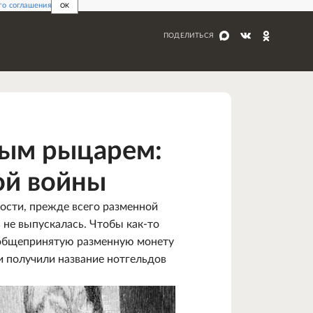
го соглашения
OK
ПОДЕЛИТЬСЯ
лым рыцарем:
ой войны
ности, прежде всего разменной
 не выпускалась. Чтобы как-то
ь общепринятую разменную монету
и получили название нотгельдов