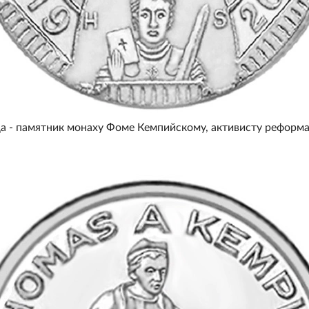
да - памятник монаху Фоме Кемпийскому, активисту реформ