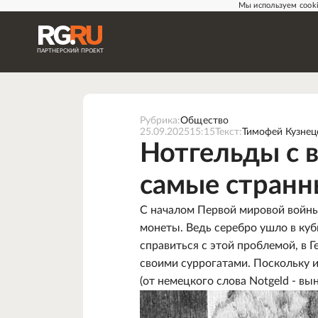
Мы используем cooki
ПАРТНЕРСКИЙ
ПРОЕКТ
Рубрика:
Общество
25.09.2025
15:15
Текст:
Тимофей Кузнец
Нотгельды с 
самые странн
C началом Первой мировой войны 
монеты. Ведь серебро ушло в куб
справиться с этой проблемой, в
своими суррогатами. Поскольку 
(от немецкого слова Notgeld - в