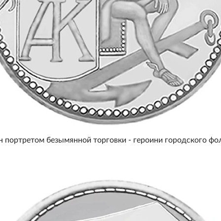
н портретом безымянной торговки - героини городского фол