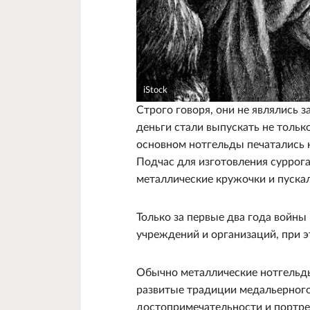
iStock
Строго говоря, они не являлись 
деньги стали выпускать не толь
основном нотгельды печатались н
Подчас для изготовления суррог
металлические кружочки и пуска
Только за первые два года войны
учреждений и организаций, при э
Обычно металлические нотгельды 
развитые традиции медальерного
достопримечательности и портре