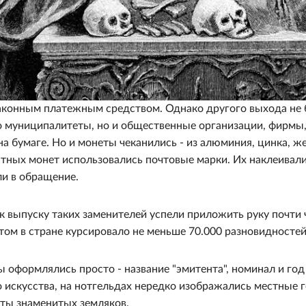
законным платежным средством. Однако другого выхода не 
ко муниципалитеты, но и общественные организации, фирмы,
а бумаге. Но и монеты чеканились - из алюминия, цинка, ж
атных монет использовались почтовые марки. Их наклеивали
ли в обращение.
 к выпуску таких заменителей успели приложить руку почти
том в стране курсировало не меньше 70.000 разновидностей
оформлялись просто - название "эмитента", номинал и год
 искусства, на нотгельдах нередко изображались местные г
ты знаменитых земляков.