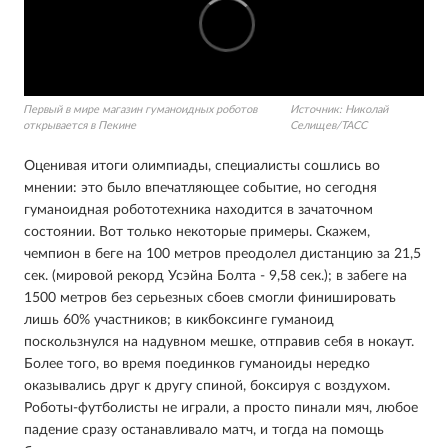
Первый в мире магазин гуманоидных роботов
Источник:
Николай
открывается в Пекине
Селищев/ТАСС
Оценивая итоги олимпиады, специалисты сошлись во
мнении: это было впечатляющее событие, но сегодня
гуманоидная робототехника находится в зачаточном
состоянии. Вот только некоторые примеры. Скажем,
чемпион в беге на 100 метров преодолел дистанцию за 21,5
сек. (мировой рекорд Усэйна Болта - 9,58 сек.); в забеге на
1500 метров без серьезных сбоев смогли финишировать
лишь 60% участников; в кикбоксинге гуманоид
поскользнулся на надувном мешке, отправив себя в нокаут.
Более того, во время поединков гуманоиды нередко
оказывались друг к другу спиной, боксируя с воздухом.
Роботы-футболисты не играли, а просто пинали мяч, любое
падение сразу останавливало матч, и тогда на помощь