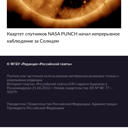
Квартет спутников NASA PUNCH начал непрерывное
наблюдение за Солнцем
© ФГБУ «Редакция «Российской газеты»
Полное или частичное использование материалов возможно только с
разрешения редакции.
Интернет-портал «Российской газеты»(18+) зарегистрирован в
Роскомнадзоре 21.06.2012 г. Номер свидетельства ЭЛ № ФС 77 —
50379.
Учредители: Правительство Российской Федерации, Администрация
Президента Российской Федерации