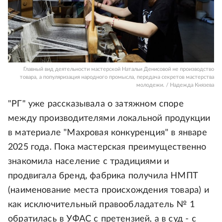
Главный вид деятельности мастерской Натальи Денисовой не производство
товара, а популяризация народного промысла, передача секретов мастерства
молодежи. / Надежда Князева
"РГ" уже рассказывала о затяжном споре
между производителями локальной продукции
в материале "Махровая конкуренция" в январе
2025 года. Пока мастерская преимущественно
знакомила население с традициями и
продвигала бренд, фабрика получила НМПТ
(наименование места происхождения товара) и
как исключительный правообладатель № 1
обратилась в УФАС с претензией, а в суд - с