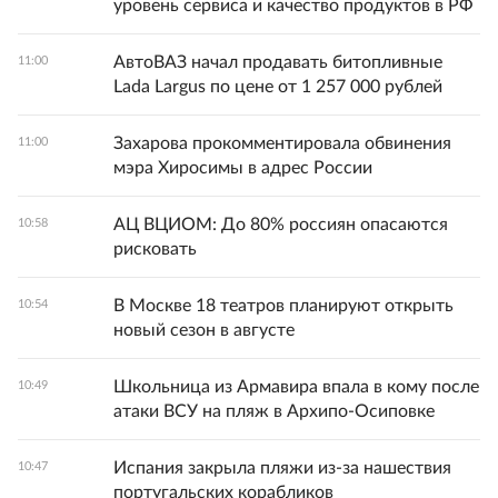
уровень сервиса и качество продуктов в РФ
АвтоВАЗ начал продавать битопливные
11:00
Lada Largus по цене от 1 257 000 рублей
Захарова прокомментировала обвинения
11:00
мэра Хиросимы в адрес России
АЦ ВЦИОМ: До 80% россиян опасаются
10:58
рисковать
В Москве 18 театров планируют открыть
10:54
новый сезон в августе
Школьница из Армавира впала в кому после
10:49
атаки ВСУ на пляж в Архипо-Осиповке
Испания закрыла пляжи из-за нашествия
10:47
португальских корабликов