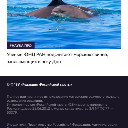
#НАУКА ПРО
Ученые ЮНЦ РАН подсчитают морских свиней,
заплывающих в реку Дон
© ФГБУ «Редакция «Российской газеты»
Полное или частичное использование материалов возможно только с
разрешения редакции.
Интернет-портал «Российской газеты»(18+) зарегистрирован в
Роскомнадзоре 21.06.2012 г. Номер свидетельства ЭЛ № ФС 77 —
50379.
Учредители: Правительство Российской Федерации, Администрация