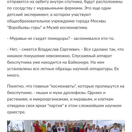
отправятся на орбиту внутри спутника, будут расположены
по соседству с муравьиными фермами. Это еще один
детский эксперимент, в котором участвуют
общеобразовательное учреждение города Москвы
"Воробьевы горы" и Музей космонавтики.
- Муравьи не съедят помидоры? - засомневался кто-то.
- Нет, - смеется Владислав Сергеевич. - Все сделано так, что
никакое покушение невозможно. Спускаемый аппарат
биоспутника уже находится на Байконуре. На нем
установлены все летные образцы научной аппаратуры. Ее
много.
Понятно, что главные "космонавты", которые пропишутся на
биоспутнике, - мыши и мухи дрозофилы. Однако и
растениям, и микроорганизмам, и муравьям, и клеткам
отведена своя яркая "партия" в этом сложнейшем научном
оркестре.