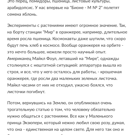
Это перец, помидоры, пшеница, листовые культуры,
арабидопсис. У нас впервые на "Бионе - М № 2" полетят
семена яблонь.
Эксперименты с растениями имеют огромное значение. Так,
на борту станции "Мир" в оранжерее, например, длительное
время росла пшеница. Космонавты даже шутили, что скоро
будут печь хлеб в космосе. Вообще оранжерея на орбите -
это нечто большее, нежели просто научный опыт.
Американец Майкл Фоул, летавший на "Мире", однажды
столкнулся с нештатной ситуацией: аппаратура вышла из
строя, и все, что у него осталось для работы, - крошечная
оранжерея, где росли два маленьких зеленых листочка.
Майкл часами от них не отходил, ужасно боялся, что
листочки погибнут.
Потом, вернувшись на Землю, он опубликовал очень
трогательную статью о том, что человеку обязательно
нужно общаться с растениями. Все как у Маленького
принца Экзюпери, который нежно любил свою розу, думая,
что она - единственная на целом свете. Для него так оно и