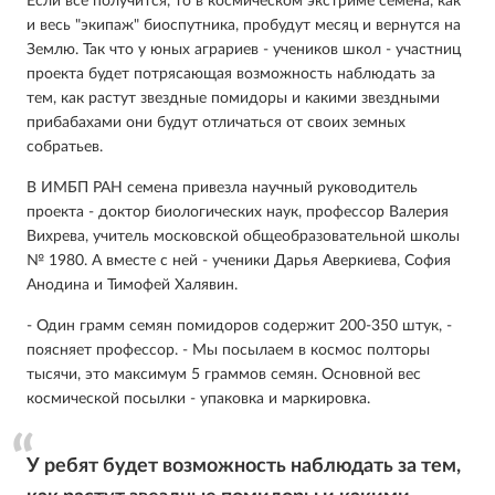
Если все получится, то в космическом экстриме семена, как
и весь "экипаж" биоспутника, пробудут месяц и вернутся на
Землю. Так что у юных аграриев - учеников школ - участниц
проекта будет потрясающая возможность наблюдать за
тем, как растут звездные помидоры и какими звездными
прибабахами они будут отличаться от своих земных
собратьев.
В ИМБП РАН семена привезла научный руководитель
проекта - доктор биологических наук, профессор Валерия
Вихрева, учитель московской общеобразовательной школы
№ 1980. А вместе с ней - ученики Дарья Аверкиева, София
Анодина и Тимофей Халявин.
- Один грамм семян помидоров содержит 200-350 штук, -
поясняет профессор. - Мы посылаем в космос полторы
тысячи, это максимум 5 граммов семян. Основной вес
космической посылки - упаковка и маркировка.
У ребят будет возможность наблюдать за тем,