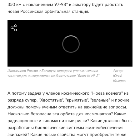
350 км с наклонением 97-98° к экватору будет работать
новая Российская орбитальная станция.
Школьники России и Беларуси передали ученым семена
Автор:
томатов для эксперимента на биоспутнике "Бион-М № 2"
Юлий
Колеров
А потому задача у членов космического "Ноева ковчега" из
разряда супер. "Хвостатые", "крылатые", "зеленые" и прочие
должны помочь ученым ответить на важнейшие вопросы.
Насколько безопасна эта орбита для космонавтов? Какие
радиационные и гипомагнитные риски? Какие должны быть
разработаны биологические системы жизнеобеспечения
экипажей? Какие новые свойства могут приобрести те же