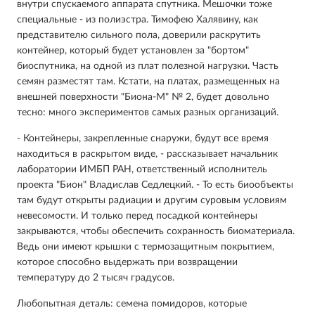
внутри спускаемого аппарата спутника. Мешочки тоже
специальные - из полиэстра. Тимофею Халявину, как
представителю сильного пола, доверили раскрутить
контейнер, который будет установлен за "бортом"
биоспутника, на одной из плат полезной нагрузки. Часть
семян разместят там. Кстати, на платах, размещенных на
внешней поверхности "Биона-М" № 2, будет довольно
тесно: много экспериментов самых разных организаций.
- Контейнеры, закрепленные снаружи, будут все время
находиться в раскрытом виде, - рассказывает начальник
лаборатории ИМБП РАН, ответственный исполнитель
проекта "Бион" Владислав Седлецкий. - То есть биообъекты
там будут открыты радиации и другим суровым условиям
невесомости. И только перед посадкой контейнеры
закрываются, чтобы обеспечить сохранность биоматериала.
Ведь они имеют крышки с термозащитным покрытием,
которое способно выдержать при возвращении
температуру до 2 тысяч градусов.
Любопытная деталь: семена помидоров, которые