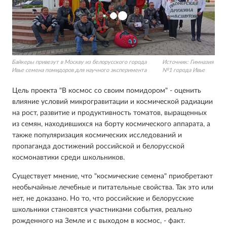
Байкеры привезут в Москву из белорусского города
Источник:
Гимназия
Ивье семена помидоров для научного эксперимента
№1 города Ивье
Цель проекта "В космос со своим помидором" - оценить
влияние условий микрогравитации и космической радиации
на рост, развитие и продуктивность томатов, выращенных
из семян, находившихся на борту космического аппарата, а
также популяризация космических исследований и
пропаганда достижений российской и белорусской
космонавтики среди школьников.
Существует мнение, что "космические семена" приобретают
необычайные лечебные и питательные свойства. Так это или
нет, не доказано. Но то, что российские и белорусские
школьники становятся участниками события, реально
рожденного на Земле и с выходом в космос, - факт.