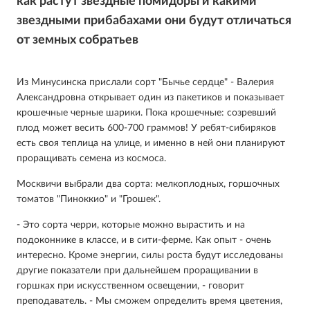
как растут звездные помидоры и какими
звездными прибабахами они будут отличаться
от земных собратьев
Из Минусинска прислали сорт "Бычье сердце" - Валерия
Александровна открывает один из пакетиков и показывает
крошечные черные шарики. Пока крошечные: созревший
плод может весить 600-700 граммов! У ребят-сибиряков
есть своя теплица на улице, и именно в ней они планируют
проращивать семена из космоса.
Москвичи выбрали два сорта: мелкоплодных, горшочных
томатов "Пиноккио" и "Грошек".
- Это сорта черри, которые можно вырастить и на
подоконнике в классе, и в сити-ферме. Как опыт - очень
интересно. Кроме энергии, силы роста будут исследованы
другие показатели при дальнейшем проращивании в
горшках при искусственном освещении, - говорит
преподаватель. - Мы сможем определить время цветения,