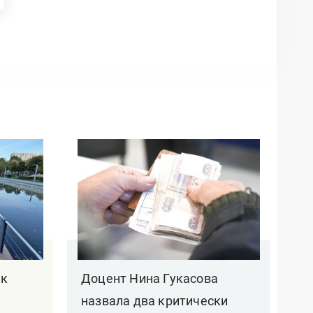
на 17,3%
08.07.2026
Пенсионерам-северянам будут
быстрее компенсировать
расходы на проезд
08.07.2026
Доцент Балынин: Средняя
пенсия в РФ к 2028 году
достигнет более 31 тысячи
рублей
17.06.2026
Депутат Говырин назвал
ак
Доцент Нина Гукасова
категории пенсий, которые
повысят с августа
назвала два критически