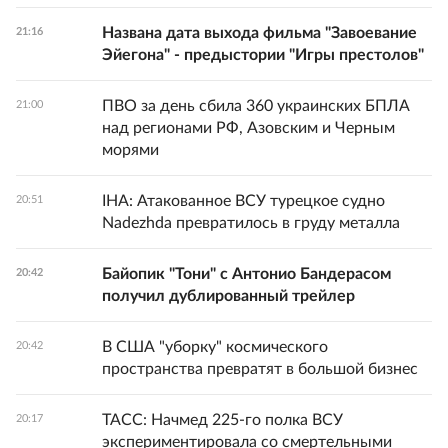
Названа дата выхода фильма "Завоевание
21:16
Эйегона" - предыстории "Игры престолов"
ПВО за день сбила 360 украинских БПЛА
21:00
над регионами РФ, Азовским и Черным
морями
IHA: Атакованное ВСУ турецкое судно
20:51
Nadezhda превратилось в груду металла
Байопик "Тони" с Антонио Бандерасом
20:42
получил дублированный трейлер
В США "уборку" космического
20:42
пространства превратят в большой бизнес
ТАСС: Начмед 225-го полка ВСУ
20:17
экспериментировала со смертельными