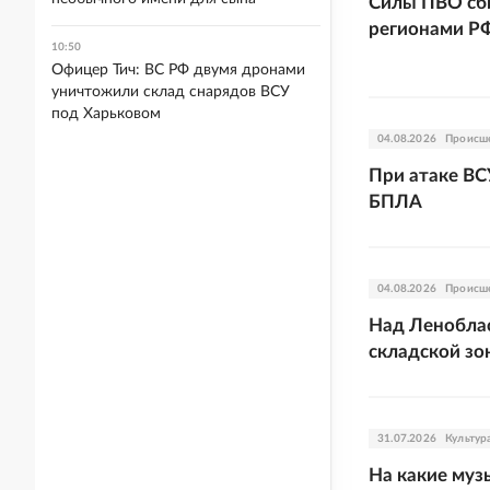
Силы ПВО сби
регионами Р
10:50
Офицер Тич: ВС РФ двумя дронами
уничтожили склад снарядов ВСУ
под Харьковом
04.08.2026
Происш
При атаке ВС
БПЛА
04.08.2026
Происш
Над Леноблас
складской зо
31.07.2026
Культур
На какие муз