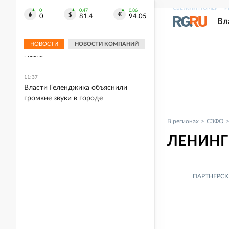
построенной за 500 млн
СВЕЖИЙ НОМЕР
Р
0
0.47
0.86
0
81.4
94.05
Вл
11:38
Диетолог Никифорова перечислила
продукты для поддержания работы
НОВОСТИ
НОВОСТИ КОМПАНИЙ
мозга
11:37
Власти Геленджика объяснили
громкие звуки в городе
В регионах
СЗФО
ЛЕНИНГ
ПАРТНЕРСК