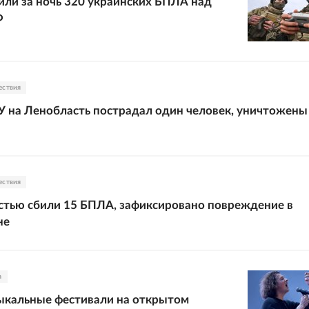
ли за ночь 320 украинских БПЛА над
Ф
ествия
У на Ленобласть пострадал один человек, уничтожены
ествия
тью сбили 15 БПЛА, зафиксировано повреждение в
не
а
ыкальные фестивали на открытом