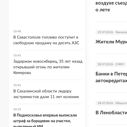
воздухе съез
о лете
10:48
29.07.2026
Ленингр
В Севастополе топливо поступит в
Жители Мурин
свободную продажу на десять АЗС
10:45
Задержан новосибирец, 35 лет назад
28.07.2026
СЗФО
открывший огонь по жителям
Кемерова
Банки в Пете
автокредита
10:45
В Сахалинской области лидеру
экстремистов дали 11 лет колонии
28.07.2026
Общест
10:35
В Ленобласт
В Подмосковье впервые выписали
штраф за борщевик на участке,
выявленный ИИ