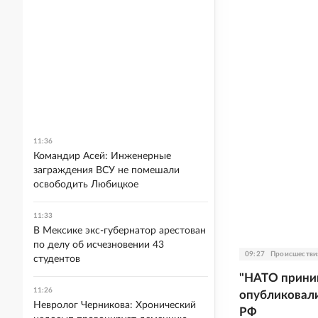
11:36
Командир Асей: Инженерные
заграждения ВСУ не помешали
освободить Любицкое
11:33
В Мексике экс-губернатор арестован
по делу об исчезновении 43
09:27
Происшестви
студентов
"НАТО приним
11:26
опубликовали
Невролог Черникова: Хронический
РФ