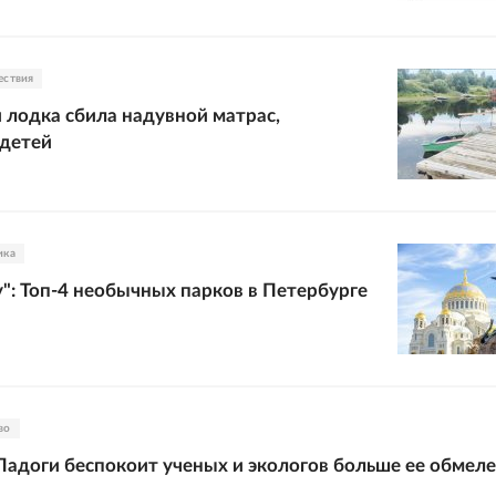
ествия
 лодка сбила надувной матрас,
 детей
ика
у": Топ-4 необычных парков в Петербурге
во
Ладоги беспокоит ученых и экологов больше ее обмел