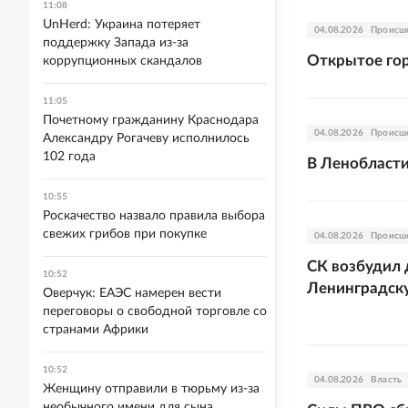
11:08
UnHerd: Украина потеряет
04.08.2026
Происш
поддержку Запада из-за
Открытое гор
коррупционных скандалов
11:05
Почетному гражданину Краснодара
04.08.2026
Происш
Александру Рогачеву исполнилось
102 года
В Ленобласти
10:55
Роскачество назвало правила выбора
свежих грибов при покупке
04.08.2026
Происш
СК возбудил 
10:52
Ленинградск
Оверчук: ЕАЭС намерен вести
переговоры о свободной торговле со
странами Африки
10:52
04.08.2026
Власть
Женщину отправили в тюрьму из-за
необычного имени для сына