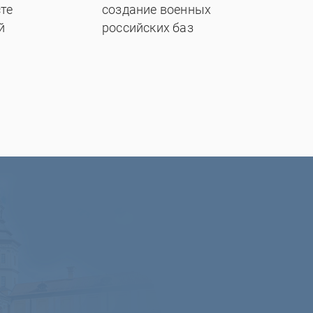
те
создание военных
й
российских баз