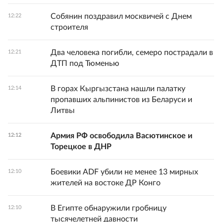
Собянин поздравил москвичей с Днем
12:22
строителя
Два человека погибли, семеро пострадали в
12:21
ДТП под Тюменью
В горах Кыргызстана нашли палатку
12:14
пропавших альпинистов из Беларуси и
Литвы
Армия РФ освободила Васютинское и
12:12
Торецкое в ДНР
Боевики ADF убили не менее 13 мирных
12:10
жителей на востоке ДР Конго
В Египте обнаружили гробницу
12:10
тысячелетней давности