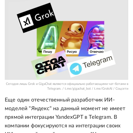
Сегодня лишь Grok и GigaChat являются официально работающими чат-ботами в
Telegram. / t.me/gigachat_bot / t.me/GrokAI / Соцсети
Еще один отечественный разработчик ИИ-
моделей "Яндекс" на данный момент не имеет
прямой интеграции YandexGPT в Telegram. В
компании фокусируются на интеграции своих