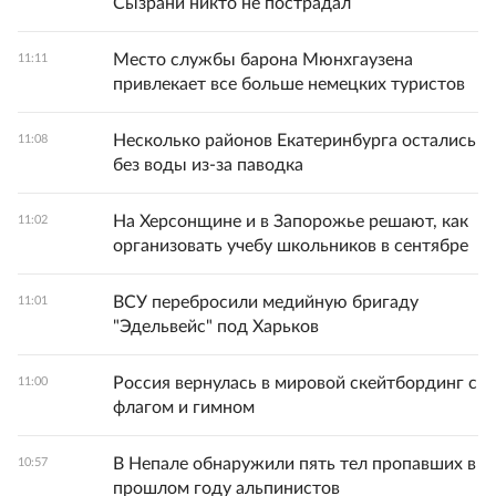
Сызрани никто не пострадал
Место службы барона Мюнхгаузена
11:11
привлекает все больше немецких туристов
Несколько районов Екатеринбурга остались
11:08
без воды из-за паводка
На Херсонщине и в Запорожье решают, как
11:02
организовать учебу школьников в сентябре
ВСУ перебросили медийную бригаду
11:01
"Эдельвейс" под Харьков
Россия вернулась в мировой скейтбординг с
11:00
флагом и гимном
В Непале обнаружили пять тел пропавших в
10:57
прошлом году альпинистов