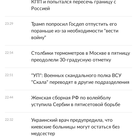
КПП и попытался пересечь границу с
Россией
Трамп попросил Госдеп отпустить его
23:29
пораньше из-за необходимости "вести
войну"
Столбики термометров в Москве в пятницу
22:54
преодолели 30-градусную отметку
"УП": Военных скандального полка ВСУ
22:51
"Скала" переводят в другие подразделения
Женская сборная РФ по волейболу
22:44
уступила Сербии в пятисетовой борьбе
Украинский врач предупредила, что
22:32
киевские больницы могут остаться без
медсестер