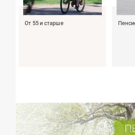
От 55 и старше
Пенси
П