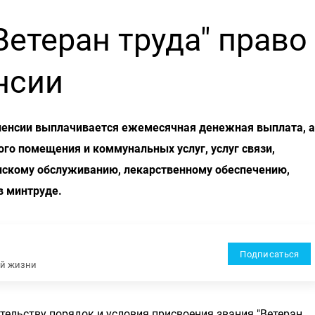
Ветеран труда" право
нсии
 пенсии выплачивается ежемесячная денежная выплата, а
го помещения и коммунальных услуг, услуг связи,
нскому обслуживанию, лекарственному обеспечению,
в минтруде.
Подписаться
ей жизни
ельству порядок и условия присвоения звания "Ветеран