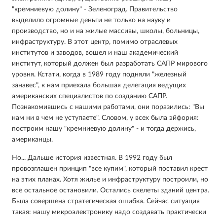
"кремниевую долину" - Зеленоград. Правительство
выделило огромные деньги не только на науку и
производство, но и на жилые массивы, школы, больницы,
инфраструктуру. В этот центр, помимо отраслевых
институтов и заводов, вошел и наш академический
институт, который должен был разработать САПР мирового
уровня. Кстати, когда в 1989 году подняли "железный
занавес", к нам приехала большая делегация ведущих
американских специалистов по созданию САПР.
Познакомившись с нашими работами, они поразились: "Вы
нам ни в чем не уступаете". Словом, у всех была эйфория:
построим нашу "кремниевую долину" - и тогда держись,
американцы.
Но... Дальше история известная. В 1992 году был
провозглашен принцип "все купим", который поставил крест
на этих планах. Хотя жилье и инфраструктуру построили, но
все остальное остановили. Остались скелеты зданий центра.
Была совершена стратегическая ошибка. Сейчас ситуация
такая: нашу микроэлектронику надо создавать практически