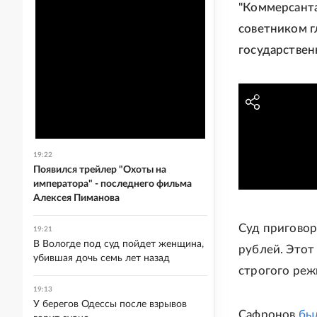
"Коммерсанта
советником г
государствен
19:22
Появился трейлер "Охоты на
императора" - последнего фильма
Алексея Пиманова
Суд приговор
19:21
В Вологде под суд пойдет женщина,
рублей. Этот
убившая дочь семь лет назад
строгого реж
19:13
У берегов Одессы после взрывов
Сафронов
бы