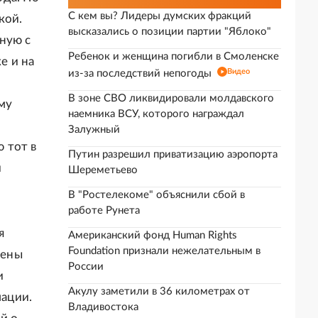
С кем вы? Лидеры думских фракций
кой.
высказались о позиции партии "Яблоко"
ную с
Ребенок и женщина погибли в Смоленске
е и на
Видео
из-за последствий непогоды
В зоне СВО ликвидировали молдавского
му
наемника ВСУ, которого награждал
Залужный
 тот в
Путин разрешил приватизацию аэропорта
и
Шереметьево
В "Ростелекоме" объяснили сбой в
работе Рунета
я
Американский фонд Human Rights
Foundation признали нежелательным в
дены
России
и
Акулу заметили в 36 километрах от
ации.
Владивостока