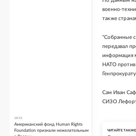
По данным на
военно-техни
также страна
"Собранные с
передавал пр
информация м
НАТО против 
Генпрокурату
Сам Иван Саф
СИЗО Лефорто
18:51
Американский фонд Human Rights
Foundation признали нежелательным
ЧИТАЙТЕ ТАКЖ