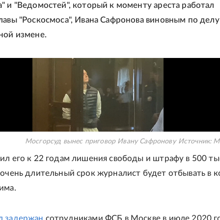
" и "Ведомостей", который к моменту ареста работал
лавы "Роскосмоса", Ивана Сафронова виновным по делу
ной измене.
Мосгорсуд вынес приговор Ивану Сафронову
Источник:
М
ил его к 22 годам лишения свободы и штрафу в 500 ты
 очень длительный срок журналист будет отбывать в 
има.
л задержан
сотрудниками ФСБ в Москве в июле 2020 г