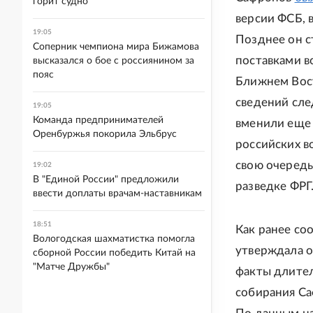
горит судно
версии ФСБ, 
19:05
Позднее он с
Соперник чемпиона мира Бижамова
поставками в
высказался о бое с россиянином за
пояс
Ближнем Вос
сведений сле
19:05
Команда предпринимателей
вменили еще
Оренбуржья покорила Эльбрус
российских в
свою очередь
19:02
В "Единой России" предложили
разведке ФРГ
ввести доплаты врачам-наставникам
18:51
Как ранее со
Вологодская шахматистка помогла
утверждала 
сборной России победить Китай на
"Матче Дружбы"
факты длител
собирания С