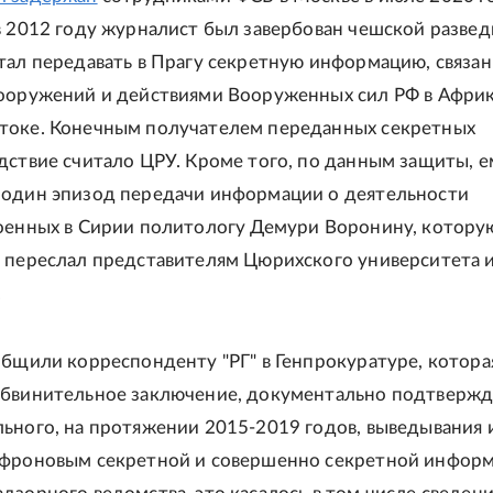
в 2012 году журналист был завербован чешской развед
тал передавать в Прагу секретную информацию, связан
ооружений и действиями Вооруженных сил РФ в Африк
токе. Конечным получателем переданных секретных
дствие считало ЦРУ. Кроме того, по данным защиты, е
 один эпизод передачи информации о деятельности
оенных в Сирии политологу Демури Воронину, которую
 переслал представителям Цюрихского университета 
.
общили корреспонденту "РГ" в Генпрокуратуре, котора
обвинительное заключение, документально подтверж
ьного, на протяжении 2015-2019 годов, выведывания 
афроновым секретной и совершенно секретной информ