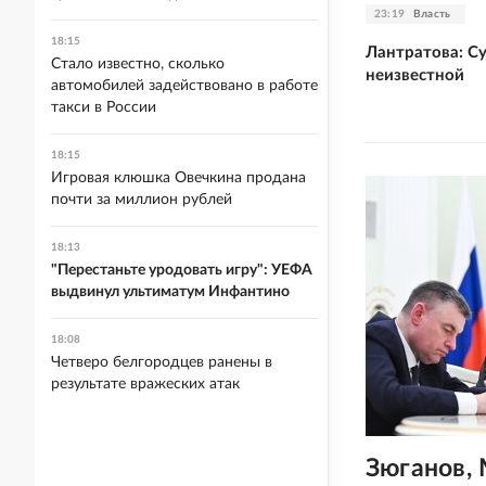
23:19
Власть
18:15
Лантратова: Су
Стало известно, сколько
неизвестной
автомобилей задействовано в работе
такси в России
18:15
Игровая клюшка Овечкина продана
почти за миллион рублей
18:13
"Перестаньте уродовать игру": УЕФА
выдвинул ультиматум Инфантино
18:08
Четверо белгородцев ранены в
результате вражеских атак
Зюганов,