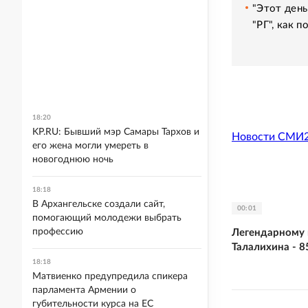
"Этот день
"РГ", как 
18:20
KP.RU: Бывший мэр Самары Тархов и
Новости СМИ
его жена могли умереть в
новогоднюю ночь
18:18
В Архангельске создали сайт,
00:01
помогающий молодежи выбрать
профессию
Легендарному 
Талалихина - 8
18:18
Матвиенко предупредила спикера
парламента Армении о
губительности курса на ЕС