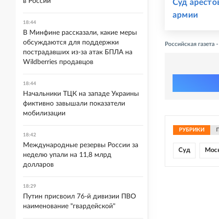
в России
Суд аресто
армии
18:44
В Минфине рассказали, какие меры
обсуждаются для поддержки
Российская газета
пострадавших из-за атак БПЛА на
Wildberries продавцов
18:44
Начальники ТЦК на западе Украины
фиктивно завышали показатели
мобилизации
РУБРИКИ
18:42
Международные резервы России за
Суд
Моск
неделю упали на 11,8 млрд
долларов
18:29
Путин присвоил 76-й дивизии ПВО
наименование "гвардейской"