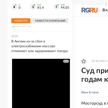
посещать Армению
СВЕЖИЙ НОМЕР
Р
0
0.47
0.86
0
81.4
94.05
Вл
19:36
В России растет интерес к
инвестиционным и цветным
НОВОСТИ
НОВОСТИ КОМПАНИЙ
бриллиантам
19:33
В Англии из-за сбоя в
электроснабжении массово
отменяют или задерживают поезда
05.09.2022 1
Суд при
годам 
Иван Егоров
Мосгорсуд в