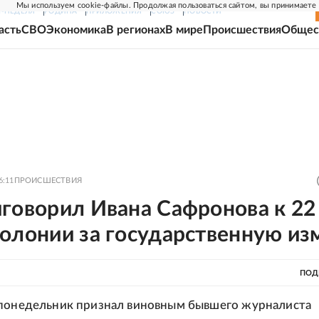
Мы используем cookie-файлы. Продолжая пользоваться сайтом, вы принимаете
Г-НЕДЕЛЯ
РОДИНА
ПРИЛОЖЕНИЯ
СОЮЗ
НОВОСТИ
асть
СВО
Экономика
В регионах
В мире
Происшествия
Общес
6:11
ПРОИСШЕСТВИЯ
говорил Ивана Сафронова к 22
колонии за государственную из
ПОД
 понедельник признал виновным бывшего журналиста