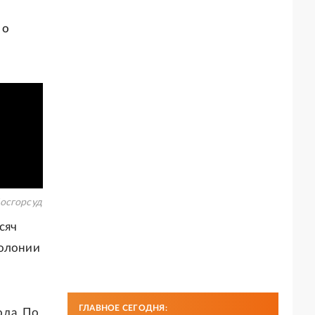
 о
осгорсуд
сяч
колонии
ГЛАВНОЕ СЕГОДНЯ:
ода. По