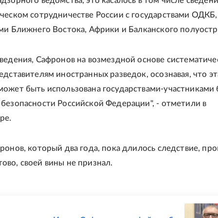
дзорного ведомства, это касалось в том числе сведени
ческом сотрудничестве России с государствами ОДКБ,
ми Ближнего Востока, Африки и Балканского полуостр
ведения, Сафронов на возмездной основе систематиче
едставителям иностранных разведок, осознавая, что эт
ожет быть использована государствами-участниками 
безопасности Российской Федерации", - отметили в
ре.
ронов, который два года, пока длилось следствие, про
во, своей вины не признал.
Е