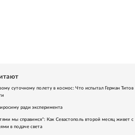
читают
вому суточному полету в космос: Что испытал Герман Титов 
ти
Хиросиму ради эксперимента
тями мы справимся": Как Севастополь второй месяц живет с
ями в подаче света