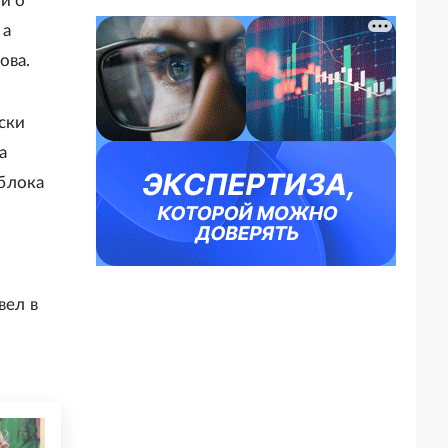
й о
 а
ова.
ски
а
блока
вел в