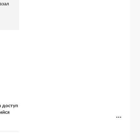
азал
 доступ
ийся