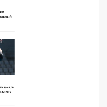
ве
ельный
ду заняли
 зачете