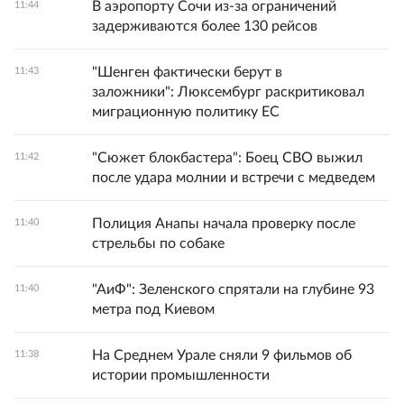
В аэропорту Сочи из-за ограничений
11:44
задерживаются более 130 рейсов
"Шенген фактически берут в
11:43
заложники": Люксембург раскритиковал
миграционную политику ЕС
"Сюжет блокбастера": Боец СВО выжил
11:42
после удара молнии и встречи с медведем
Полиция Анапы начала проверку после
11:40
стрельбы по собаке
"АиФ": Зеленского спрятали на глубине 93
11:40
метра под Киевом
На Среднем Урале сняли 9 фильмов об
11:38
истории промышленности