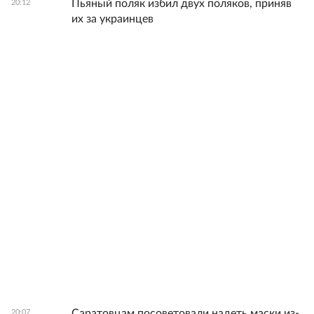
Пьяный поляк избил двух поляков, приняв
20:12
их за украинцев
Саратовцам посоветовали надеть маски из-
20:07