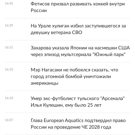
Фетисов призвал развивать хоккей внутри
16:45
России
На Урале хулиган избил заступившегося за
16:39
девушку ветерана СВО
Захарова указала Японии на насмешки США
16:31
через эпизод мультсериала "Южный парк"
Мэр Нагасаки не побоялся сказать, что
16:10
город атомной бомбой уничтожили
американцы
Умер экс-футболист тульского "Арсенала"
16:10
Илья Кулешин, ему было 25 лет
Глава European Aquatics подтвердил право
16:07
России на проведение ЧЕ 2028 года