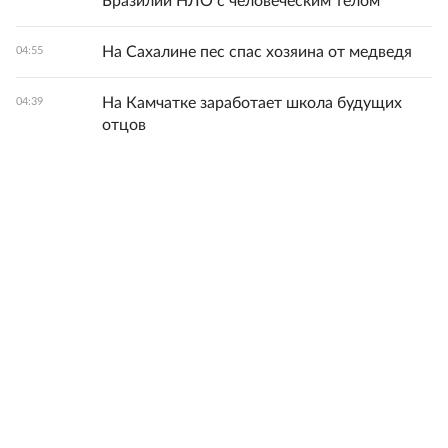
Бразилии НЛО с человеческим телом
На Сахалине пес спас хозяина от медведя
04:55
На Камчатке заработает школа будущих
04:39
отцов