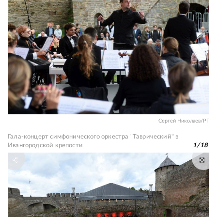
Сергей Николаев/РГ
Гала-концерт симфонического оркестра "Таврический" в
Ивангородской крепости
1
/
18