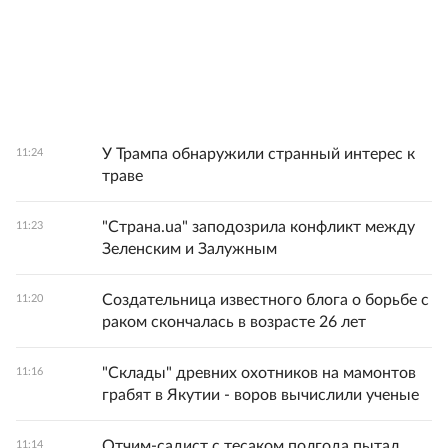
У Трампа обнаружили странный интерес к
11:24
траве
"Страна.ua" заподозрила конфликт между
11:23
Зеленским и Залужным
Создательница известного блога о борьбе с
11:20
раком скончалась в возрасте 26 лет
"Склады" древних охотников на мамонтов
11:16
грабят в Якутии - воров вычислили ученые
Отчим-садист с тесаком полгода пытал
11:14