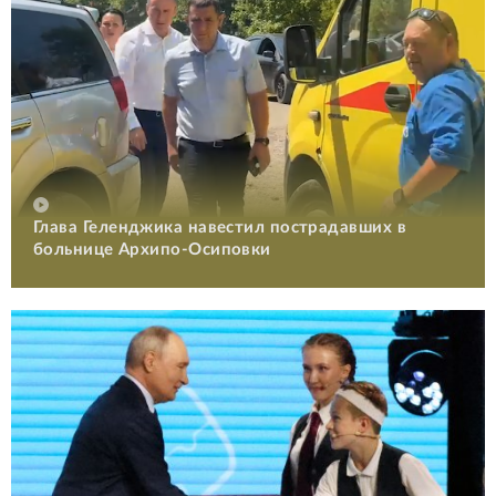
Глава Геленджика навестил пострадавших в
больнице Архипо-Осиповки