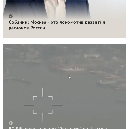
Собянин: Москва - это локомотив развития
регионов России
ВС РФ нанесли удары "Геранями" по флоту в