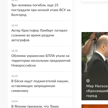
10:45
Три человека погибли, еще 25
пострадали при ночной атаке ВСУ на
Белгород
10:44
Актер Кристофер Ламберт потерял
сознание во время раздачи
автографов
10:30
Обломки украинских БПЛА упали на
территории нескольких предприятий
Новороссийска
10:20
В Ейске ищут поджигателей машин,
Мэр Нагаса
оставляющих запрещенную
сбросившей
символику
город
10:04
В Японии признали, что Токио