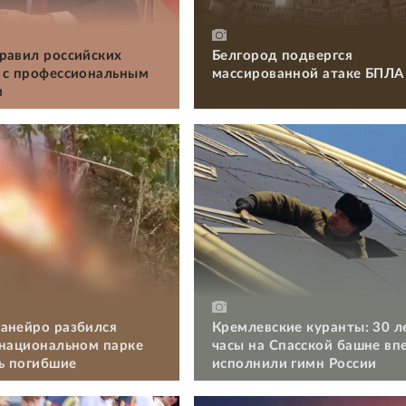
равил российских
Белгород подвергся
 с профессиональным
массированной атаке БПЛА
м
анейро разбился
Кремлевские куранты: 30 л
 национальном парке
часы на Спасской башне вп
ть погибшие
исполнили гимн России