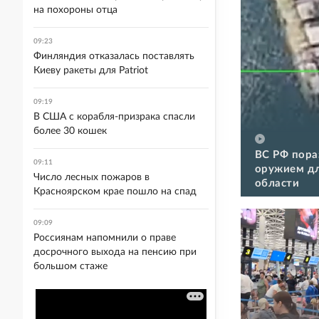
на похороны отца
09:23
Финляндия отказалась поставлять
Киеву ракеты для Patriot
09:19
В США с корабля-призрака спасли
более 30 кошек
ВС РФ пора
09:11
оружием дл
Число лесных пожаров в
области
Красноярском крае пошло на спад
09:09
Россиянам напомнили о праве
досрочного выхода на пенсию при
большом стаже