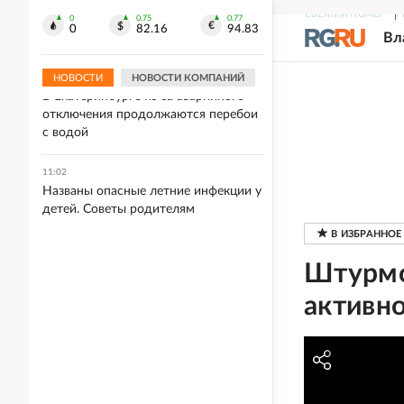
Ночной удар по Одессе признали
СВЕЖИЙ НОМЕР
Р
одним из самых мощных. Что
0
0.75
0.77
0
82.16
94.83
Вл
известно
НОВОСТИ
НОВОСТИ КОМПАНИЙ
11:03
В Екатеринбурге из-за аварийного
отключения продолжаются перебои
с водой
11:02
Названы опасные летние инфекции у
детей. Советы родителям
Штурмо
активно