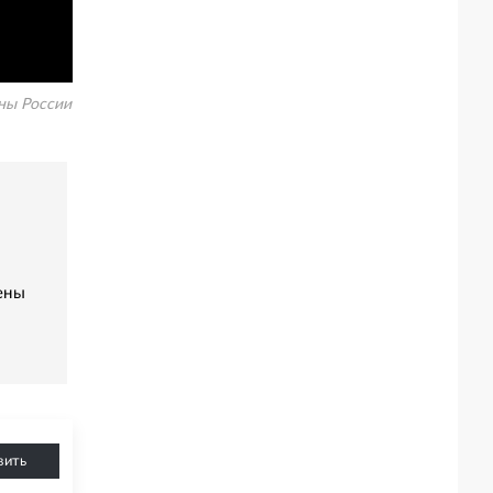
ны России
ены
вить