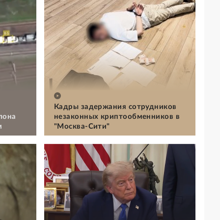
Кадры задержания сотрудников
лона
незаконных криптообменников в
м
"Москва-Сити"