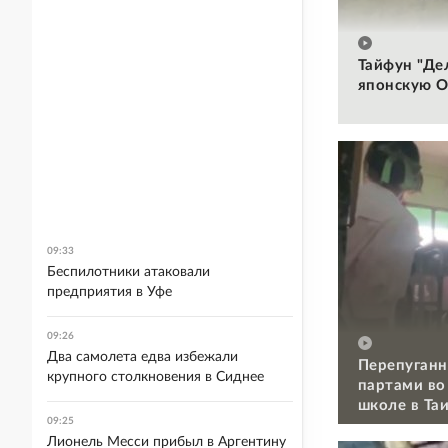
Тайфун "Де
японскую О
09:33
Беспилотники атаковали
предприятия в Уфе
09:26
Два самолета едва избежали
Перепуганн
крупного столкновения в Сиднее
партами во
школе в Та
09:25
Лионель Месси прибыл в Аргентину