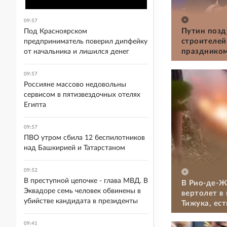
09:57
Путин позд
Под Красноярском
строителей
предприниматель поверил дипфейку
празднико
от начальника и лишился денег
09:57
Россияне массово недовольны
сервисом в пятизвездочных отелях
Египта
09:57
ПВО утром сбила 12 беспилотников
над Башкирией и Татарстаном
09:52
В преступной цепочке - глава МВД. В
В Рио-де-Ж
Эквадоре семь человек обвинены в
вертолет в
убийстве кандидата в президенты
Тижука, ес
09:41