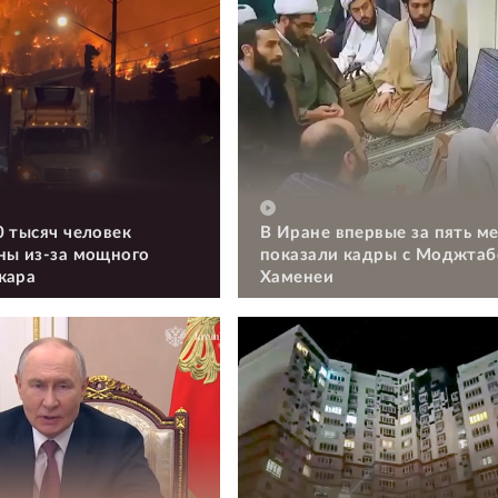
0 тысяч человек
В Иране впервые за пять м
ны из-за мощного
показали кадры с Моджтаб
жара
Хаменеи