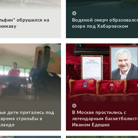
льфин" обрушился на
Водяной смерч образовался
кинаву
озере под Хабаровском
ые дети прятались под
В Москве простились с
 время стрельбы в
легендарным баскетболис
иланде
Иваном Едешко