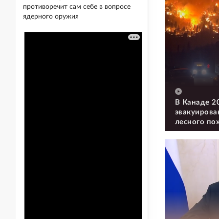
противоречит сам себе в вопросе
ядерного оружия
В Канаде 2
эвакуирова
лесного по