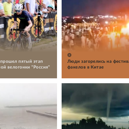
 прошел пятый этап
Люди загорелись на фестив
ой велогонки "Россия"
факелов в Китае