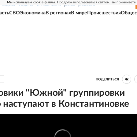
Мы используем cookie-файлы. Продолжая пользоваться сайтом, вы принимаете
Г-НЕДЕЛЯ
РОДИНА
ПРИЛОЖЕНИЯ
СОЮЗ
НОВОСТИ
асть
СВО
Экономика
В регионах
В мире
Происшествия
Общес
ПОДЕЛИТЬСЯ
вики "Южной" группировки
 наступают в Константиновке