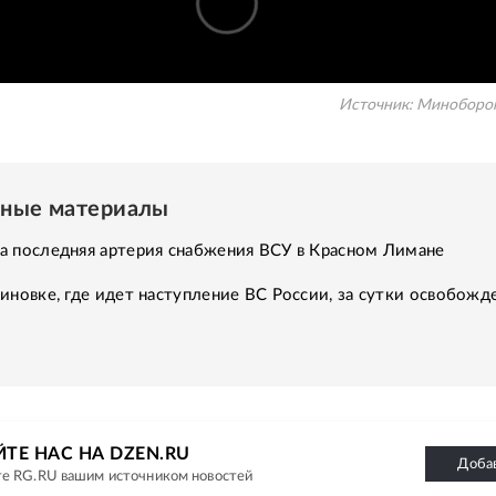
Источник:
Миноборо
нные материалы
а последняя артерия снабжения ВСУ в Красном Лимане
иновке, где идет наступление ВС России, за сутки освобожд
ТЕ НАС НА DZEN.RU
Доба
е RG.RU вашим источником новостей