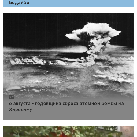
Бодайбо
6 августа - годовщина сброса атомной бомбы на
Хиросиму