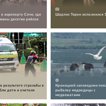
 в аэропорту Сочи, где
Шарлиз Терон исполнился 
жаны десятки рейсов
в результате стрельбы в
Кроноцкий заповедник пок
бли дети и учителя
рыбалку медведицы с
медвежатами