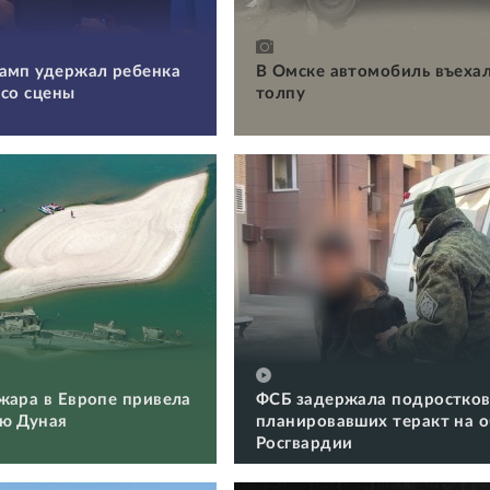
амп удержал ребенка
В Омске автомобиль въехал
 со сцены
толпу
жара в Европе привела
ФСБ задержала подростков
ю Дуная
планировавших теракт на 
Росгвардии