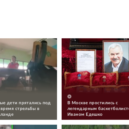
ые дети прятались под
В Москве простились с
 время стрельбы в
легендарным баскетболис
иланде
Иваном Едешко