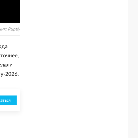
ник:
Ruptly
ода
точнее,
елали
у-2026.
аться