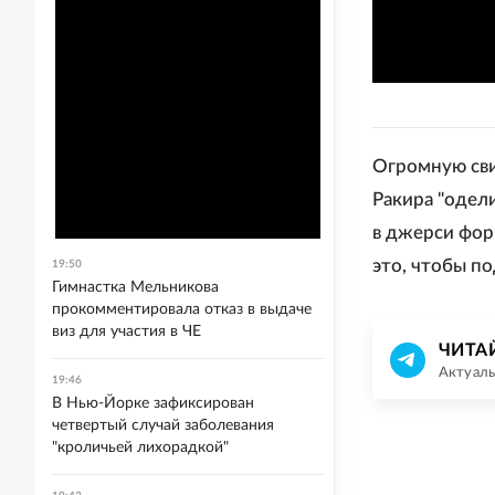
Огромную сви
Ракира "одел
в джерси фор
это, чтобы п
19:50
Гимнастка Мельникова
прокомментировала отказ в выдаче
виз для участия в ЧЕ
ЧИТА
Актуаль
19:46
В Нью-Йорке зафиксирован
четвертый случай заболевания
"кроличьей лихорадкой"