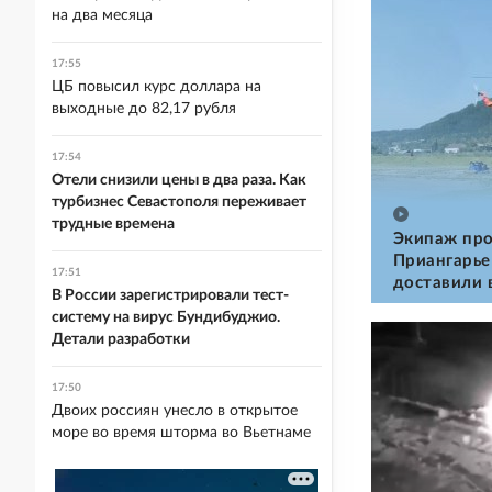
на два месяца
17:55
ЦБ повысил курс доллара на
выходные до 82,17 рубля
17:54
Отели снизили цены в два раза. Как
турбизнес Севастополя переживает
трудные времена
Экипаж про
Приангарье
17:51
доставили 
В России зарегистрировали тест-
систему на вирус Бундибуджио.
Детали разработки
17:50
Двоих россиян унесло в открытое
море во время шторма во Вьетнаме