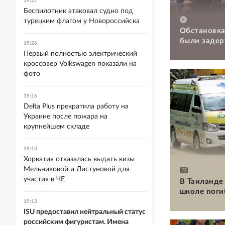
19:27
Беспилотник атаковал судно под
турецким флагом у Новороссийска
Обстановка
были задер
19:26
Первый полностью электрический
кроссовер Volkswagen показали на
фото
19:16
Delta Plus прекратила работу на
Украине после пожара на
крупнейшем складе
19:13
Хорватия отказалась выдать визы
Мельниковой и Листуновой для
участия в ЧЕ
В Таиланде 
школе поги
19:13
ISU предоставил нейтральный статус
российским фигуристам. Имена