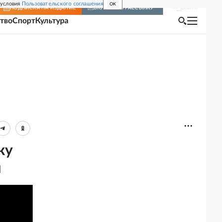
 условия
Пользовательского соглашения
OK
Войти
ПОДПИСКА
НА ИЗДАНИЕ
ВКЛЮЧИТЬ РАССЫЛКУ
тво
Спорт
Культура
ку
й