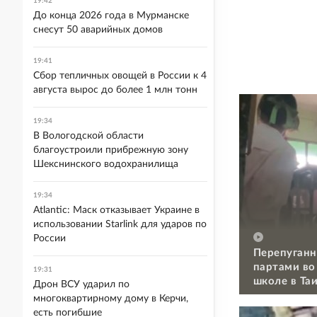
19:42
До конца 2026 года в Мурманске
снесут 50 аварийных домов
19:41
Сбор тепличных овощей в России к 4
августа вырос до более 1 млн тонн
19:34
В Вологодской области
благоустроили прибрежную зону
Шекснинского водохранилища
19:34
Atlantic: Маск отказывает Украине в
использовании Starlink для ударов по
России
Перепуганн
партами во
19:31
школе в Та
Дрон ВСУ ударил по
многоквартирному дому в Керчи,
есть погибшие