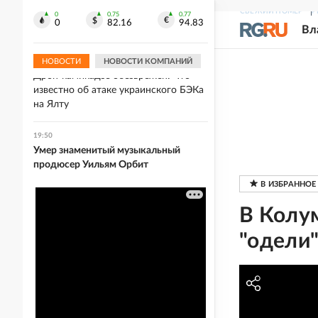
На Вологодчине муниципалитет
СВЕЖИЙ НОМЕР
Р
оштрафовали за нападение
0
0.75
0.77
0
82.16
94.83
Вл
бездомной собаки
НОВОСТИ
НОВОСТИ КОМПАНИЙ
20:09
Дрон-камикадзе обезврежен: Что
известно об атаке украинского БЭКа
на Ялту
19:50
Умер знаменитый музыкальный
продюсер Уильям Орбит
В Колу
"одели"