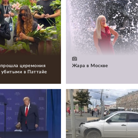
 прошла церемония
Жара в Москве
 убитыми в Паттайе
и