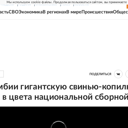
Мы используем cookie-файлы. Продолжая пользоваться сайтом, вы принимаете
Г-НЕДЕЛЯ
РОДИНА
ПРИЛОЖЕНИЯ
СОЮЗ
НОВОСТИ
асть
СВО
Экономика
В регионах
В мире
Происшествия
Общес
ПОДЕЛИТЬСЯ
мбии гигантскую свинью-копил
 в цвета национальной сборно