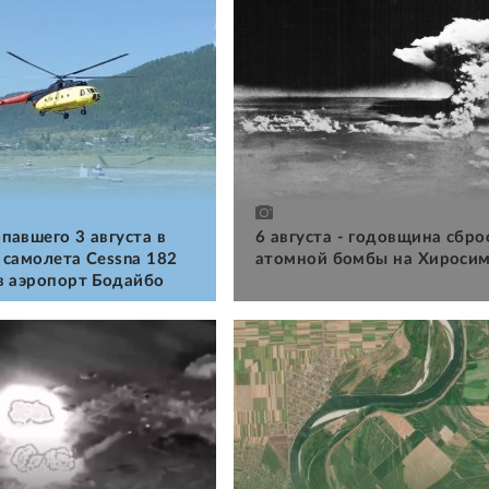
павшего 3 августа в
6 августа - годовщина сбро
 самолета Cessna 182
атомной бомбы на Хироси
в аэропорт Бодайбо