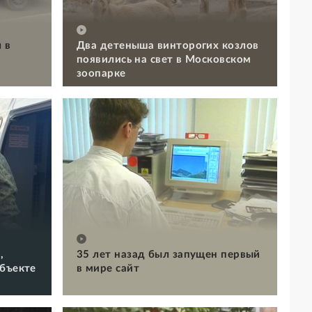
 в
Два детеныша винторогих козлов
появились на свет в Московском
зоопарке
,
35 лет назад был запущен первый
объекте
в мире сайт