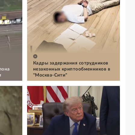
Кадры задержания сотрудников
лона
незаконных криптообменников в
м
"Москва-Сити"