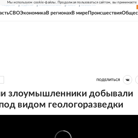
Мы используем cookie-файлы. Продолжая пользоваться сайтом, вы принимаете
Г-НЕДЕЛЯ
РОДИНА
ПРИЛОЖЕНИЯ
СОЮЗ
НОВОСТИ
асть
СВО
Экономика
В регионах
В мире
Происшествия
Общес
ПОДЕЛИТЬСЯ
ии злоумышленники добывали
 под видом геологоразведки