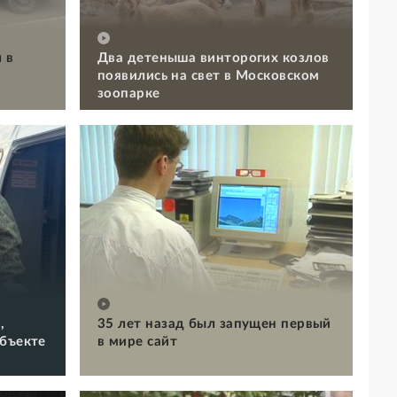
 в
Два детеныша винторогих козлов
появились на свет в Московском
зоопарке
,
35 лет назад был запущен первый
объекте
в мире сайт