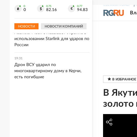
В Вологодской области
СВЕЖИЙ НОМЕР
Р
благоустроили прибрежную зону
0
0.75
0.77
0
82.16
94.83
Вл
Шекснинского водохранилища
НОВОСТИ
НОВОСТИ КОМПАНИЙ
19:34
Atlantic: Маск отказывает Украине в
использовании Starlink для ударов по
России
19:31
Дрон ВСУ ударил по
многоквартирному дому в Керчи,
есть погибшие
В Якут
золото