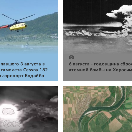
павшего 3 августа в
6 августа - годовщина сбро
 самолета Cessna 182
атомной бомбы на Хироси
в аэропорт Бодайбо