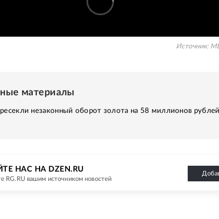
Источник:
МВ
нные материалы
пресекли незаконный оборот золота на 58 миллионов рубле
ТЕ НАС НА DZEN.RU
Доба
е RG.RU вашим источником новостей