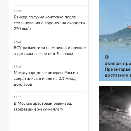
17:26
Байкер получил контузию после
столкновения с вороной на скорости
270 км/ч
17:26
ВСУ разместили наемников и оружие
в детском лагере под Львовом
Экипаж про
17:18
Приангарье
Международные резервы России
доставили 
сократились в июле на 0,1 млрд
долларов
17:15
В Москве арестован ревнивец,
зарезавший жену-коллегу