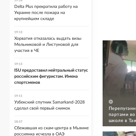
19:16
Delta Plus прекратила работу на
Украине после пожара на
крупнейшем складе
19:13
Хорватия отказалась выдать визы
Мельниковой и Листуновой для
участия в ЧЕ
19:13
ISU предоставил нейтральный статус
российским фигуристам. Имена
спортсменов
19:11
Узбекский спутник Samarkand-2028
Перепуганн
сделал свой первый снимок
партами во
школе в Та
18:57
Сбежавшая из скам-центра в Мьянме
россиянка исчезла в ОАЭ