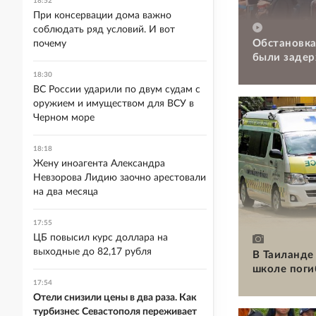
18:52
При консервации дома важно
соблюдать ряд условий. И вот
Обстановка
почему
были задер
18:30
ВС России ударили по двум судам с
оружием и имуществом для ВСУ в
Черном море
18:18
Жену иноагента Александра
Невзорова Лидию заочно арестовали
на два месяца
17:55
ЦБ повысил курс доллара на
выходные до 82,17 рубля
В Таиланде 
школе поги
17:54
Отели снизили цены в два раза. Как
турбизнес Севастополя переживает