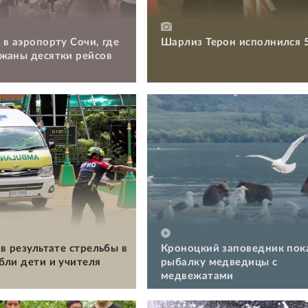
 в аэропорту Сочи, где
Шарлиз Терон исполнился 
жаны десятки рейсов
в результате стрельбы в
Кроноцкий заповедник пок
бли дети и учителя
рыбалку медведицы с
медвежатами