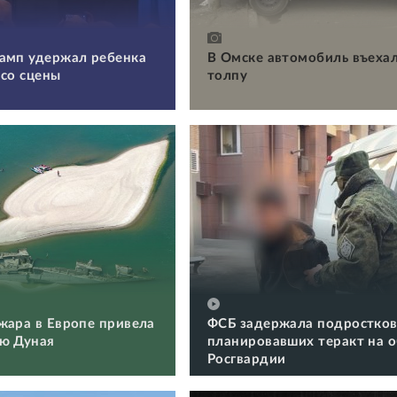
амп удержал ребенка
В Омске автомобиль въехал
 со сцены
толпу
жара в Европе привела
ФСБ задержала подростков
ю Дуная
планировавших теракт на 
Росгвардии