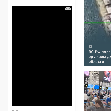
ВС РФ пора
оружием дл
области