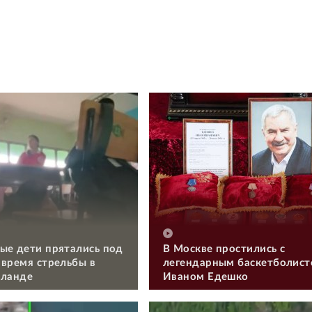
ые дети прятались под
В Москве простились с
 время стрельбы в
легендарным баскетболис
иланде
Иваном Едешко