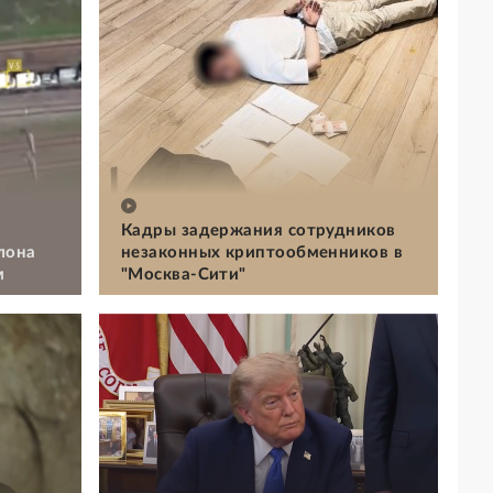
Кадры задержания сотрудников
лона
незаконных криптообменников в
м
"Москва-Сити"