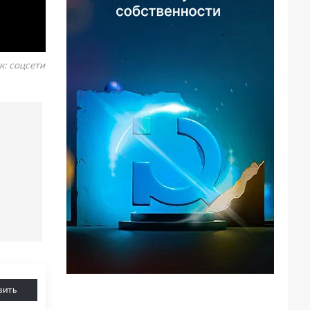
к:
соцсети
д
вить