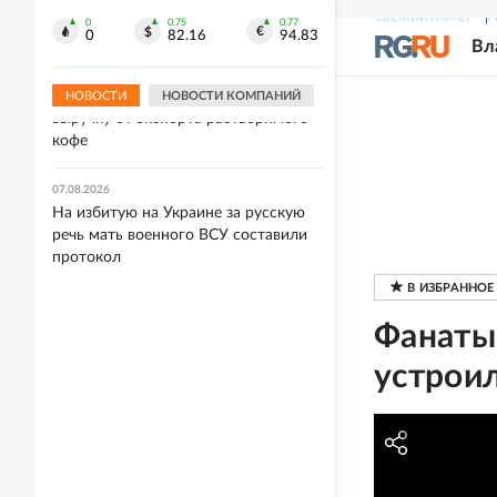
поддержке селлеров после атак на
СВЕЖИЙ НОМЕР
Р
Wildberries
0
0.75
0.77
0
82.16
94.83
Вл
07.08.2026
Россия почти на четверть нарастила
НОВОСТИ
НОВОСТИ КОМПАНИЙ
выручку от экспорта растворимого
кофе
07.08.2026
На избитую на Украине за русскую
речь мать военного ВСУ составили
протокол
Фанаты
устроил