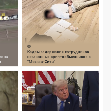
Кадры задержания сотрудников
лона
незаконных криптообменников в
м
"Москва-Сити"