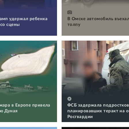
амп удержал ребенка
В Омске автомобиль въехал
 со сцены
толпу
жара в Европе привела
ФСБ задержала подростков
ю Дуная
планировавших теракт на 
Росгвардии