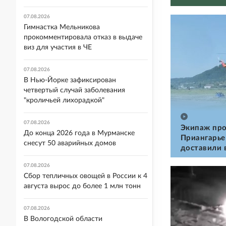
07.08.2026
Гимнастка Мельникова
прокомментировала отказ в выдаче
виз для участия в ЧЕ
07.08.2026
В Нью-Йорке зафиксирован
четвертый случай заболевания
"кроличьей лихорадкой"
07.08.2026
Экипаж про
До конца 2026 года в Мурманске
Приангарье
снесут 50 аварийных домов
доставили 
07.08.2026
Сбор тепличных овощей в России к 4
августа вырос до более 1 млн тонн
07.08.2026
В Вологодской области