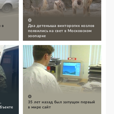
 в
Два детеныша винторогих козлов
появились на свет в Московском
зоопарке
,
35 лет назад был запущен первый
объекте
в мире сайт