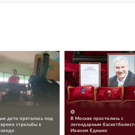
ые дети прятались под
В Москве простились с
 время стрельбы в
легендарным баскетболис
иланде
Иваном Едешко