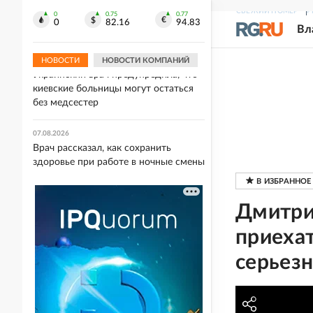
Женская сборная РФ по волейболу
СВЕЖИЙ НОМЕР
Р
уступила Сербии в пятисетовой
0
0.75
0.77
0
82.16
94.83
Вл
борьбе
НОВОСТИ
НОВОСТИ КОМПАНИЙ
07.08.2026
Украинский врач предупредила, что
киевские больницы могут остаться
без медсестер
07.08.2026
Врач рассказал, как сохранить
здоровье при работе в ночные смены
Дмитри
приехат
серьезн