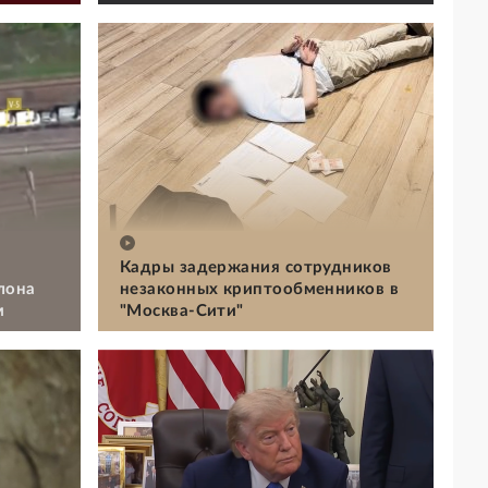
Кадры задержания сотрудников
лона
незаконных криптообменников в
м
"Москва-Сити"