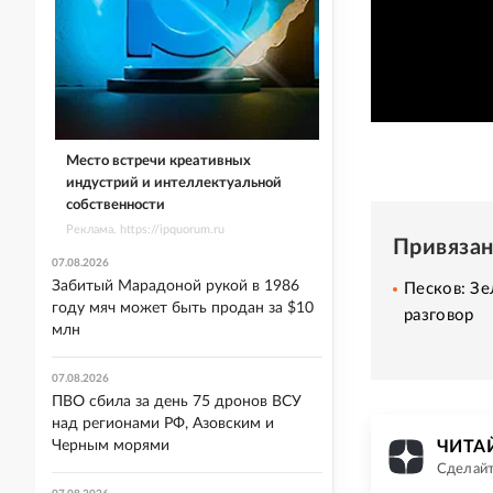
Место встречи креативных
индустрий и интеллектуальной
собственности
Реклама. https://ipquorum.ru
Привяза
07.08.2026
Забитый Марадоной рукой в 1986
Песков: Зе
году мяч может быть продан за $10
разговор
млн
07.08.2026
ПВО сбила за день 75 дронов ВСУ
над регионами РФ, Азовским и
Черным морями
ЧИТАЙ
Сделайт