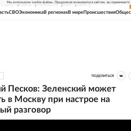
Мы используем cookie-файлы. Продолжая пользоваться сайтом, вы принимаете
Г-НЕДЕЛЯ
РОДИНА
ПРИЛОЖЕНИЯ
СОЮЗ
НОВОСТИ
асть
СВО
Экономика
В регионах
В мире
Происшествия
Общес
ПОДЕЛИТЬСЯ
й Песков: Зеленский может
ь в Москву при настрое на
ый разговор