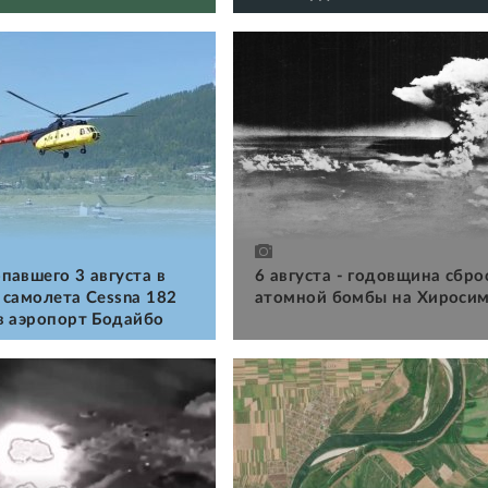
павшего 3 августа в
6 августа - годовщина сбро
 самолета Cessna 182
атомной бомбы на Хироси
в аэропорт Бодайбо