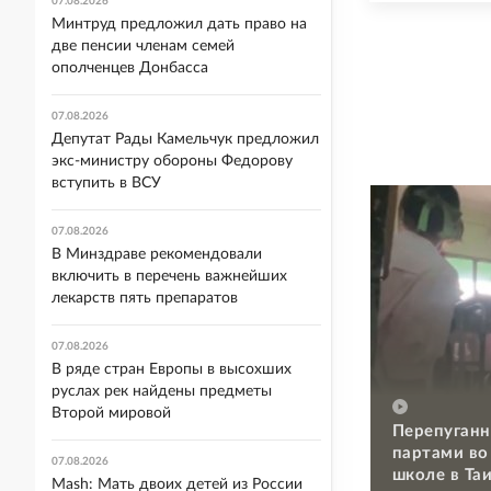
07.08.2026
Минтруд предложил дать право на
две пенсии членам семей
ополченцев Донбасса
07.08.2026
Депутат Рады Камельчук предложил
экс-министру обороны Федорову
вступить в ВСУ
07.08.2026
В Минздраве рекомендовали
включить в перечень важнейших
лекарств пять препаратов
07.08.2026
В ряде стран Европы в высохших
руслах рек найдены предметы
Второй мировой
Перепуганн
партами во
07.08.2026
школе в Та
Mash: Мать двоих детей из России