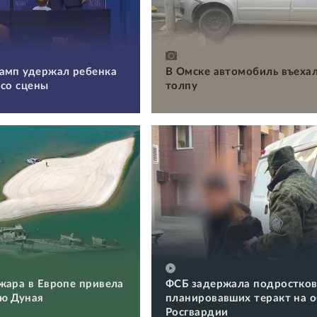
амп удержал ребенка
В Омске автомобиль въехал
 со сцены
толпу
жара в Европе привела
ФСБ задержала подростков
ю Дуная
планировавших теракт на 
Росгвардии