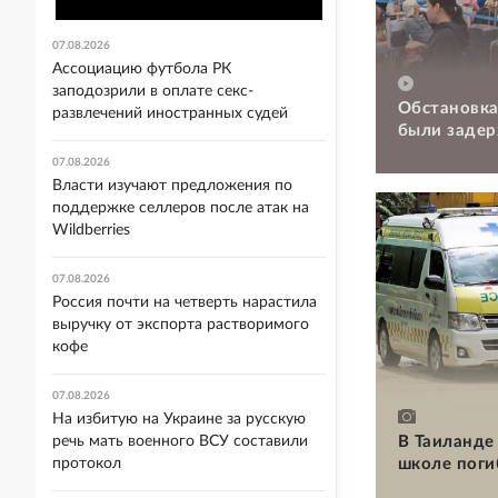
07.08.2026
Ассоциацию футбола РК
заподозрили в оплате секс-
Обстановка
развлечений иностранных судей
были задер
07.08.2026
Власти изучают предложения по
поддержке селлеров после атак на
Wildberries
07.08.2026
Россия почти на четверть нарастила
выручку от экспорта растворимого
кофе
07.08.2026
На избитую на Украине за русскую
В Таиланде 
речь мать военного ВСУ составили
школе поги
протокол