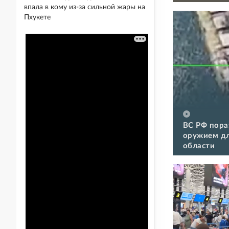
впала в кому из-за сильной жары на
Пхукете
ВС РФ пора
оружием дл
области