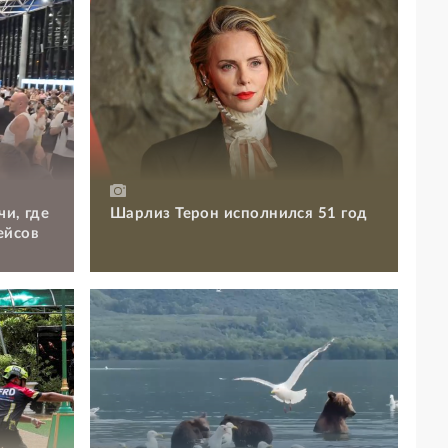
чи, где
Шарлиз Терон исполнился 51 год
ейсов