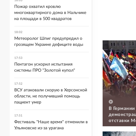
18:03
Пожар охватил кровлю
многоквартирного дома в Нальчике
на площади в 500 квадратов
18:02
Метеоролог Шпиг предупредил о
грозящем Украине дефиците воды
17:53
Пентагон ускорил испытания
системы ПРО "Золотой купол"
17:52
ВСУ атаковали скорую в Херсонской
области, не получивший помощь
пациент умер
В Германии
демонстрац
17:51
отставки М
Фестиваль "Наше время" отменили в
Ульяновске из-за урагана