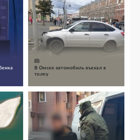
бенка
В Омске автомобиль въехал в
толпу