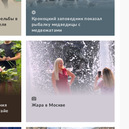
рельбы в
Кроноцкий заповедник показал
еля
рыбалку медведицы с
медвежатами
ния
Жара в Москве
тайе