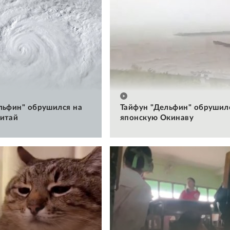
льфин" обрушился на
Тайфун "Дельфин" обрушил
итай
японскую Окинаву