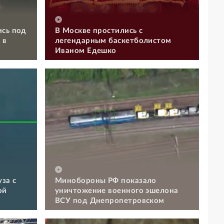
ись под
В Москве простились с
 в
легендарным баскетболистом
Иваном Едешко
за с
Минобороны РФ показало
ой
уничтожение военного эшелона
ВСУ под Днепропетровском