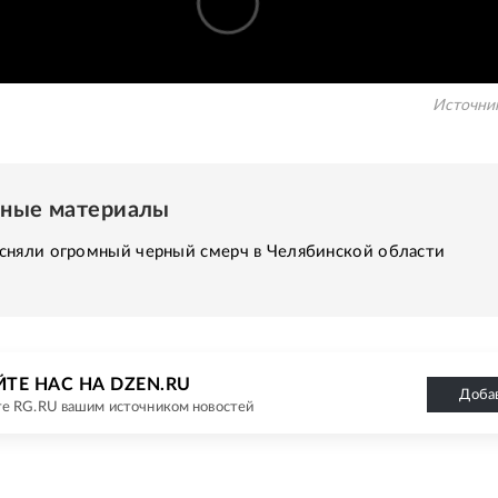
Источни
нные материалы
сняли огромный черный смерч в Челябинской области
ТЕ НАС НА DZEN.RU
Доба
е RG.RU вашим источником новостей