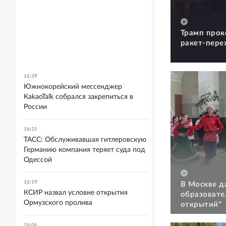
Трамп прок
ракет-пере
16:39
Южнокорейский мессенджер
KakaoTalk собрался закрепиться в
России
16:25
ТАСС: Обслуживавшая гитлеровскую
Германию компания теряет суда под
Одессой
16:19
В Москве д
КСИР назвал условие открытия
образовате
Ормузского пролива
открытий"
16:06