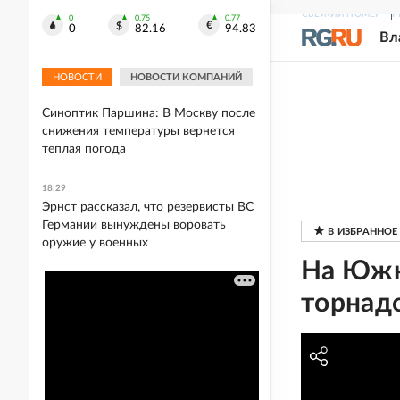
СВЕЖИЙ НОМЕР
Р
18:44
0
0.75
0.77
0
82.16
94.83
Вл
Вышел финальный трейлер фильма
ужасов "Астрал 6: Они уже здесь"
НОВОСТИ
НОВОСТИ КОМПАНИЙ
18:39
Синоптик Паршина: В Москву после
снижения температуры вернется
теплая погода
18:29
Эрнст рассказал, что резервисты ВС
Германии вынуждены воровать
оружие у военных
На Южн
торнад