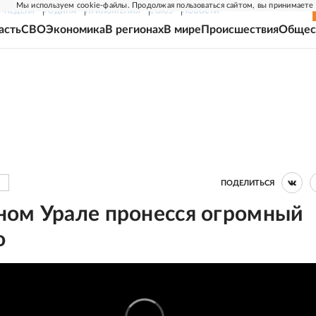
Мы используем cookie-файлы. Продолжая пользоваться сайтом, вы принимаете
Г-НЕДЕЛЯ
РОДИНА
ПРИЛОЖЕНИЯ
СОЮЗ
НОВОСТИ
асть
СВО
Экономика
В регионах
В мире
Происшествия
Общес
ПОДЕЛИТЬСЯ
ом Урале пронесся огромный
о