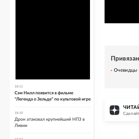
Привяза
Очевидцы 
18:11
Сэм Нилл появится в фильме
"Легенда о Зельде" по культовой игре
ЧИТАЙ
18:10
Сделайт
Дрон атаковал крупнейший НПЗ в
Ливии