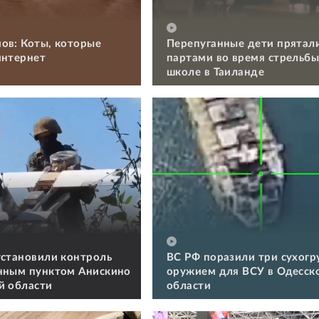
ов: Коты, которые
Перепуганные дети прятал
интернет
партами во время стрельбы
школе в Таиланде
установили контроль
ВС РФ поразили три сухогру
нным пунктом Анискино
оружием для ВСУ в Одесск
й области
области