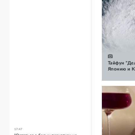
Тайфун "Де
Японию и К
17:47