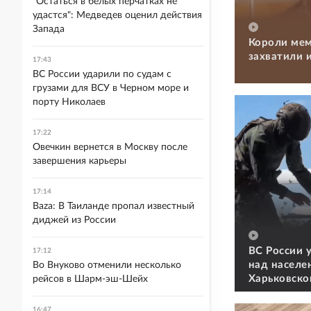
"Остаться в белых перчатках не
удастся": Медведев оценил действия
Запада
Короли мем
захватили 
17:43
ВС России ударили по судам с
грузами для ВСУ в Черном море и
порту Николаев
17:22
Овечкин вернется в Москву после
завершения карьеры
17:14
Baza: В Таиланде пропал известный
диджей из России
ВС России 
17:12
над населе
Во Внуково отменили несколько
Харьковско
рейсов в Шарм-эш-Шейх
16:47