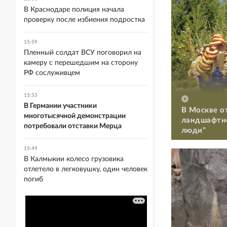
В Краснодаре полиция начала
проверку после избиения подростка
15:59
Пленный солдат ВСУ поговорил на
камеру с перешедшим на сторону
РФ сослуживцем
15:53
В Германии участники
В Москве о
многотысячной демонстрации
ландшафтно
потребовали отставки Мерца
люди"
15:49
В Калмыкии колесо грузовика
отлетело в легковушку, один человек
погиб