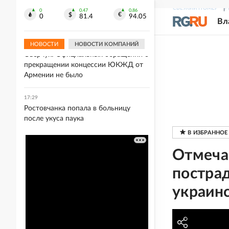
17:30
СВЕЖИЙ НОМЕР
Р
Посольство РФ прокомментировало
0
0.47
0.86
0
81.4
94.05
Вл
новые санкции Британии
НОВОСТИ
НОВОСТИ КОМПАНИЙ
17:29
Оверчук: Официальных обращений о
прекращении концессии ЮКЖД от
Армении не было
17:29
Ростовчанка попала в больницу
после укуса паука
Отмеча
пострад
украин