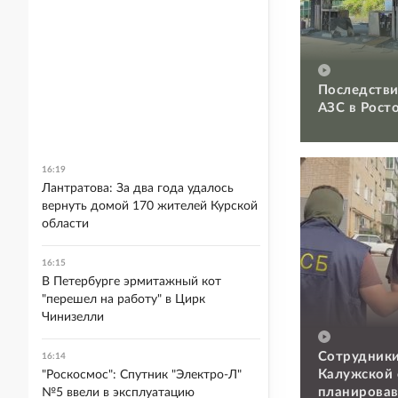
Последстви
АЗС в Рост
16:19
Лантратова: За два года удалось
вернуть домой 170 жителей Курской
области
16:15
В Петербурге эрмитажный кот
"перешел на работу" в Цирк
Чинизелли
Сотрудники
16:14
Калужской 
"Роскосмос": Спутник "Электро-Л"
планировав
№5 ввели в эксплуатацию