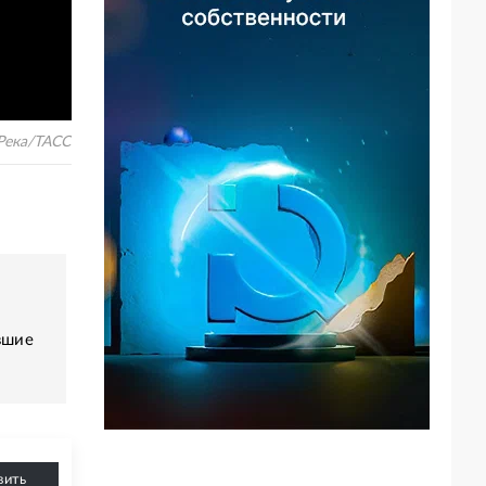
Река/ТАСС
вшие
вить