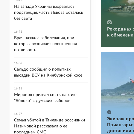
16:47
На западе Украины взорвалась
подстанция, часть Львова осталась
без света
Рекордная 
16:41
к обмелени
Врач назвала заболевания, при
которых возникает повышенная
потливость
16:36
Сальдо сообщил о попытках
высадки ВСУ на Кинбурнской косе
16:31
Миронов призвал снять партию
"Яблоко" с думских выборов
16:27
Экипаж про
Семья убитой в Таиланде россиянки
Приангарье
Назимовой рассказала о ее
доставили 
последнем СМС