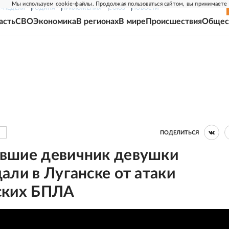
Мы используем cookie-файлы. Продолжая пользоваться сайтом, вы принимаете
Г-НЕДЕЛЯ
РОДИНА
ПРИЛОЖЕНИЯ
СОЮЗ
НОВОСТИ
асть
СВО
Экономика
В регионах
В мире
Происшествия
Общес
ПОДЕЛИТЬСЯ
вшие девичник девушки
али в Луганске от атаки
ских БПЛА