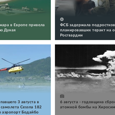
жара в Европе привела
ФСБ задержала подростков
ю Дуная
планировавших теракт на 
Росгвардии
павшего 3 августа в
6 августа - годовщина сбро
 самолета Cessna 182
атомной бомбы на Хироси
в аэропорт Бодайбо