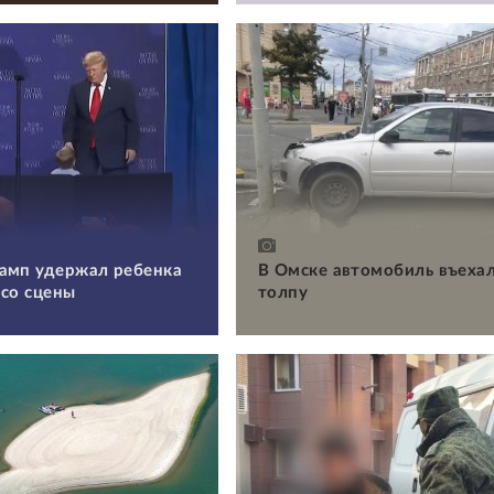
амп удержал ребенка
В Омске автомобиль въехал
 со сцены
толпу