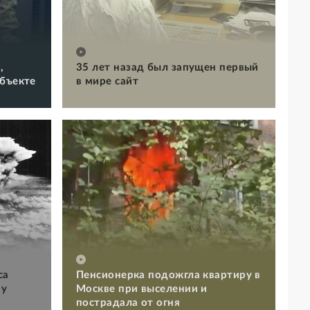
,
35 лет назад был запущен первый
объекте
в мире сайт
са
Пенсионерка подожгла квартиру в
му
Москве при выселении и
пострадала от огня