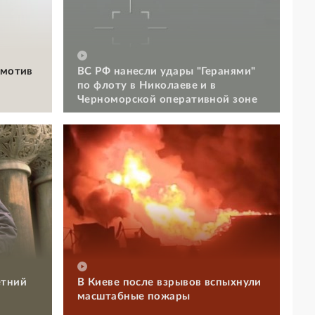
омотив
ВС РФ нанесли удары "Геранями"
по флоту в Николаеве и в
Черноморской оперативной зоне
етний
В Киеве после взрывов вспыхнули
масштабные пожары