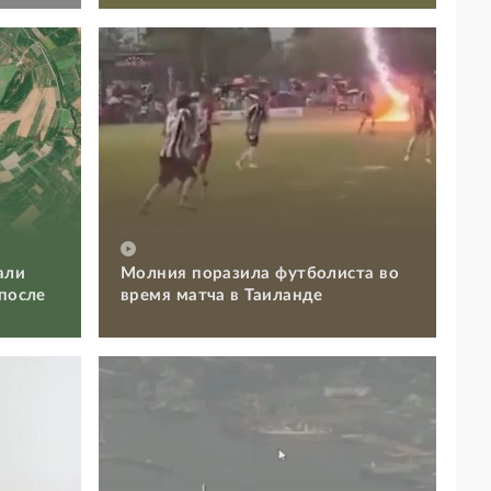
али
Молния поразила футболиста во
 после
время матча в Таиланде