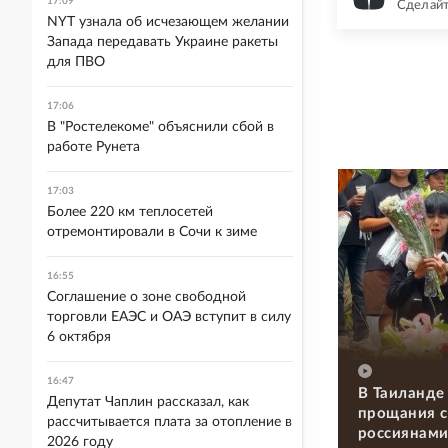
17:09
Сделайт
NYT узнала об исчезающем желании
Запада передавать Украине ракеты
для ПВО
17:06
В "Ростелекоме" объяснили сбой в
работе Рунета
17:03
Более 220 км теплосетей
отремонтировали в Сочи к зиме
16:55
Соглашение о зоне свободной
торговли ЕАЭС и ОАЭ вступит в силу
6 октября
16:47
В Таиланде
Депутат Чаплин рассказал, как
прощания с
рассчитывается плата за отопление в
россиянам
2026 году