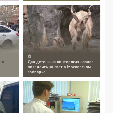
 в
Два детеныша винторогих козлов
появились на свет в Московском
зоопарке