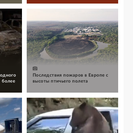
 одного
Последствия пожаров в Европе с
и более
высоты птичьего полета