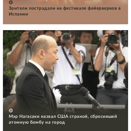
Зрители пострадали на фестивале фейерверков в
Испании
Мэр Нагасаки назвал США страной, сбросившей
атомную бомбу на город