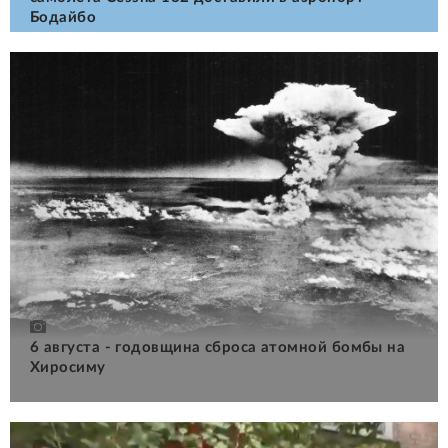
Бодайбо
6 августа - годовщина сброса атомной бомбы на
Хиросиму