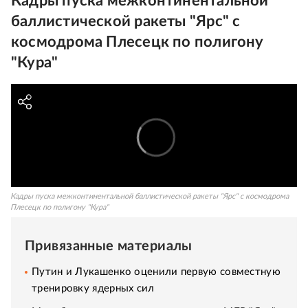
Кадры пуска межконтинентальной
баллистической ракеты "Ярс" с
космодрома Плесецк по полигону
"Кура"
Кадры пуска межконтинентальной баллистической ракеты "Ярс" с космодрома
Плесецк по полигону "Кура"
Привязанные материалы
Путин и Лукашенко оценили первую совместную
тренировку ядерных сил